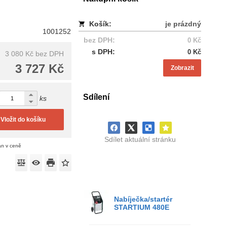
Košík:
je prázdný
1001252
bez DPH:
0 Kč
s DPH:
0 Kč
3 080 Kč
bez DPH
3 727 Kč
Zobrazit
Sdílení
ks
Vložit do košíku
Sdílet aktuální stránku
án v ceně
Nabíječka/startér
STARTIUM 480E