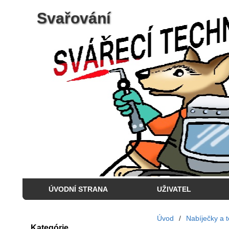
Svařování
ÚVODNÍ STRANA
UŽIVATEL
Úvod
/
Nabíječky a t
Kategórie