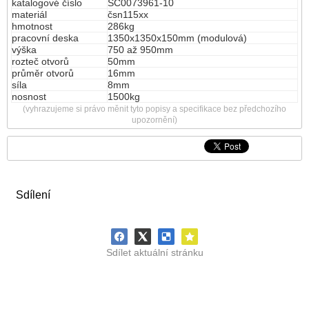
katalogové číslo
SC0073961-10
materiál
čsn115xx
hmotnost
286kg
pracovní deska
1350x1350x150mm (modulová)
výška
750 až 950mm
rozteč otvorů
50mm
průměr otvorů
16mm
síla
8mm
nosnost
1500kg
(vyhrazujeme si právo měnit tyto popisy a specifikace bez předchozího
upozornění)
Sdílení
Sdílet aktuální stránku