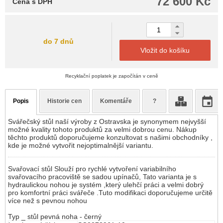
72 600 Kč
Cena s DPH
do 7 dnů
Vložit do košíku
Recyklační poplatek je započítán v ceně
Popis
Historie cen
Komentáře
?
Svářečský stůl naší výroby z Ostravska je synonymem nejvyšší
možné kvality tohoto produktů za velmi dobrou cenu. Nákup
těchto produktů doporučujeme konzultovat s našimi obchodníky ,
kde je možné vytvořit nejoptimalnější variantu.
Svařovací stůl Slouží pro rychlé vytvoření variabilního
svařovacího pracoviště se sadou upínačů, Tato varianta je s
hydraulickou nohou je systém ,který ulehčí práci a velmi dobrý
pro komfortní práci svářeče .Tuto modifikaci doporučujeme určitě
více než s pevnou nohou
Typ _ stůl pevná noha - černý