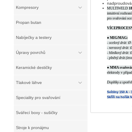
nadproudová
Kompresory
MULTIWELD
1
intuitivní rozhran
pro svařování oce
Propan butan
VÍCEPROCESN
Nabíječky a testery
● MIG/MAG:
- ocelový drát: Ø
- nerezový drát:
Úpravy povrchů
- hliníkový drát:
- plněný drát (in
Keramické destičky
● MMA svařován
elektrody v přípa
Doplňky a spotřeb
Tlakové láhve
Svítilny 150 A -
Skříň na hořák
Speciality pro svařování
Svářecí boxy - sušičky
Stroje k pronájmu