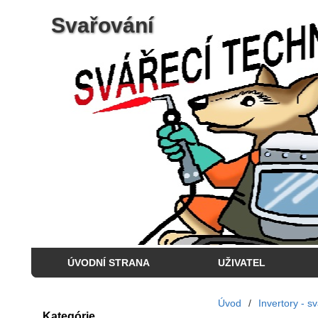
Svařování
ÚVODNÍ STRANA
UŽIVATEL
Úvod
/
Invertory - s
Kategórie