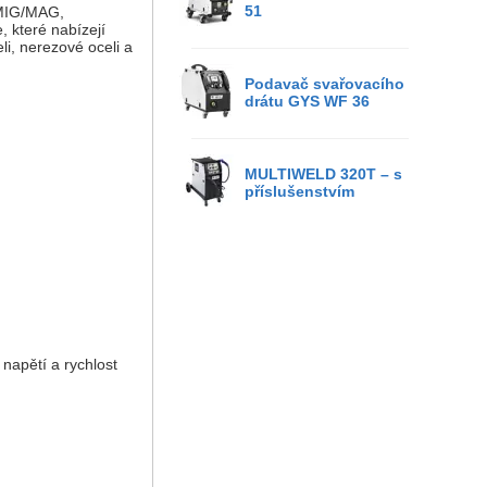
51
 MIG/MAG,
, které nabízejí
i, nerezové oceli a
Podavač svařovacího
drátu GYS WF 36
MULTIWELD 320T – s
příslušenstvím
napětí a rychlost