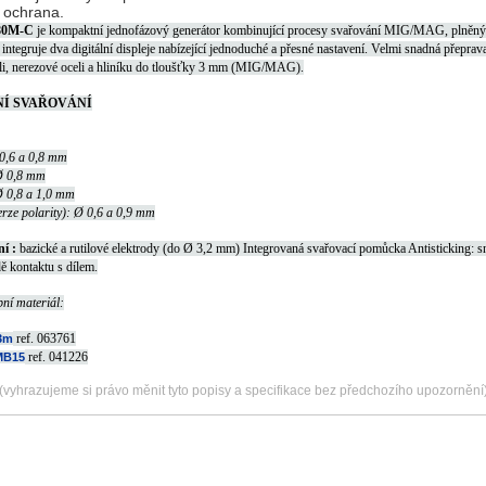
 ochrana.
80M-C
je kompaktní jednofázový generátor kombinující procesy svařování MIG/MAG, plně
í integruje dva digitální displeje nabízející jednoduché a přesné nastavení.
Velmi snadná přeprava
li, nerezové oceli a hliníku do tloušťky 3 mm (MIG/MAG).
Í SVAŘOVÁNÍ
 0,6 a 0,8 mm
 Ø 0,8 mm
 Ø 0,8 a 1,0 mm
verze polarity): Ø 0,6 a 0,9 mm
í :
bazické a rutilové elektrody (do Ø 3,2 mm) Integrovaná svařovací pomůcka Antisticking: sni
dě kontaktu s dílem.
ní materiál:
ref.
063761
 3m
ref.
041226
 MB15
(vyhrazujeme si právo měnit tyto popisy a specifikace bez předchozího upozornění