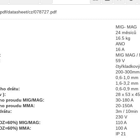
r/pdf/datasheet/cz/078727.pdf
MIG- MAG
24 měsíců
16.5 kg
ANO
16 A
:
MIG MAG /
:
59 V
čtyřkladkový
200-300mm
0,6-1,0 mm
1,6-3,2 mm
ho drátu:
0,6-0,9 mm
 ):
28 x 53 x 4
ího proudu MIG/MAG:
30-180 A
ího proudu MMA:
20-150A
drátu:
3m / 10min
230 V
(DZ=60%) MIG/MAG:
110 A
(DZ=60%) MMA:
100 A
IP 21