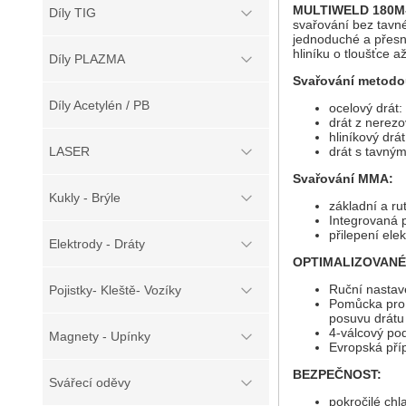
MULTIWELD 180M
Díly TIG
svařování bez tavné
jednoduché a přesné
hliníku o tloušťce
Díly PLAZMA
Svařování metod
Díly Acetylén / PB
ocelový drát:
drát z nerezo
hliníkový drá
drát s tavným
LASER
Svařování MMA:
Kukly - Brýle
základní a ru
Integrovaná 
přilepení ele
Elektrody - Dráty
OPTIMALIZOVANÉ
Ruční nastav
Pojistky- Kleště- Vozíky
Pomůcka pro s
posuvu drátu 
4-válcový pod
Magnety - Upínky
Evropská pří
BEZPEČNOST:
Svářecí oděvy
pokročilé chl