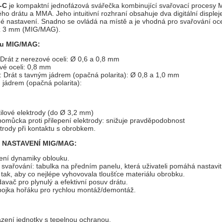
-C
je kompaktní jednofázová svářečka kombinující svařovací procesy
ho drátu a MMA. Jeho intuitivní rozhraní obsahuje dva digitální displeje
 nastavení. Snadno se ovládá na místě a je vhodná pro svařování ocel
 až 3 mm (MIG/MAG).
ou MIG/MAG:
 Drát z nerezové oceli: Ø 0,6 a 0,8 mm
vé oceli: 0,8 mm
t: Drát s tavným jádrem (opačná polarita): Ø 0,8 a 1,0 mm
 jádrem (opačná polarita):
tilové elektrody (do Ø 3,2 mm)
pomůcka proti přilepení elektrody: snižuje pravděpodobnost
ktrody při kontaktu s obrobkem.
 NASTAVENÍ MIG/MAG:
ení dynamiky oblouku.
vařování: tabulka na předním panelu, která uživateli pomáhá nastavit 
tak, aby co nejlépe vyhovovala tloušťce materiálu obrobku.
avač pro plynulý a efektivní posuv drátu.
pojka hořáku pro rychlou montáž/demontáž.
azení jednotky s tepelnou ochranou.