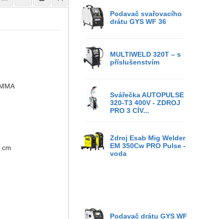
Podavač svařovacího
drátu GYS WF 36
MULTIWELD 320T – s
příslušenstvím
 MMA
Svářečka AUTOPULSE
320-T3 400V - ZDROJ
PRO 3 CÍV...
Zdroj Esab Mig Welder
EM 350Cw PRO Pulse -
5 cm
voda
Podavač drátu GYS WF