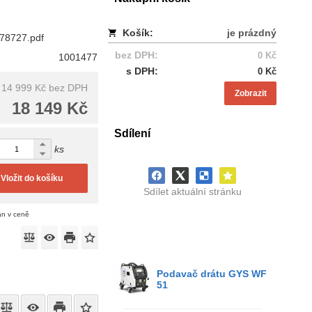
Košík:
je prázdný
/078727.pdf
bez DPH:
0 Kč
1001477
s DPH:
0 Kč
14 999 Kč
bez DPH
Zobrazit
18 149 Kč
Sdílení
ks
Vložit do košíku
Sdílet aktuální stránku
án v ceně
Podavač drátu GYS WF
51