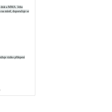
ný drát a MMA.
Jeho
 na místě, doporučuje se
žuje riziko přilepení
)