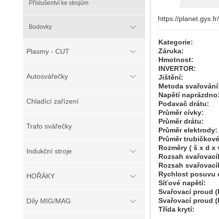
Příslušentví ke strojům
https://planet.gys.f
Bodovky
Kategorie:
Záruka:
Plasmy - CUT
Hmotnost:
INVERTOR:
Autosvářečky
Jištění:
Metoda svařování
Napětí naprázdno
Chladící zařízení
Podavač drátu:
Průměr cívky:
Průměr drátu:
Trafo svářečky
Průměr elektrody:
Průměr trubičkové
Rozměry ( š x d x v
Indukční stroje
Rozsah svařovac
Rozsah svařovac
Rychlost posuvu 
HOŘÁKY
Síťové napětí:
Svařovací proud 
Svařovací proud 
Díly MIG/MAG
Třída krytí: