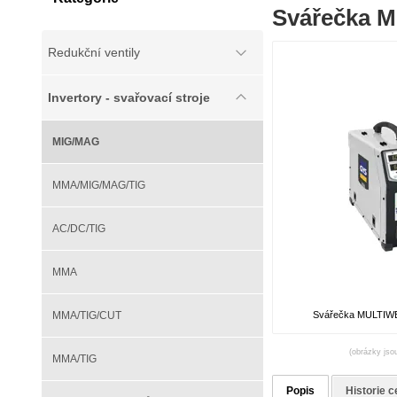
Svářečka M
Redukční ventily
Invertory - svařovací stroje
MIG/MAG
MMA/MIG/MAG/TIG
AC/DC/TIG
MMA
Svářečka MULTIWE
MMA/TIG/CUT
(obrázky jsou
MMA/TIG
Popis
Historie c