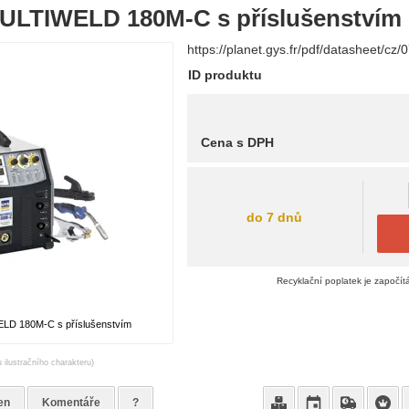
ULTIWELD 180M-C s příslušenstvím
https://planet.gys.fr/pdf/datasheet/cz
ID produktu
Cena s DPH
do 7 dnů
Recyklační poplatek je započít
LD 180M-C s příslušenstvím
 ilustračního charakteru)
en
Komentáře
?