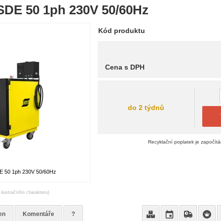
 SDE 50 1ph 230V 50/60Hz
Kód produktu
Cena s DPH
do 2 týdnů
Recyklační poplatek je započít
E 50 1ph 230V 50/60Hz
 ilustračního charakteru)
en
Komentáře
?