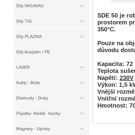
Díly MIG/MAG
SDE 50 je ro
Díly TIG
prostorem pr
350°C.
Díly PLAZMA
Pouze na obje
důvodu dostu
Díly Acetylén / PB
Kapacita: 72
LASER
Teplota suše
Napětí:
230V
Kukly - Brýle
Výkon: 1,5 
Vnější rozměr
Vnitřní rozmě
Elektrody - Dráty
Hmotnost: 7
Pojistky- Kleště- Vozíky
Magnety - Upínky