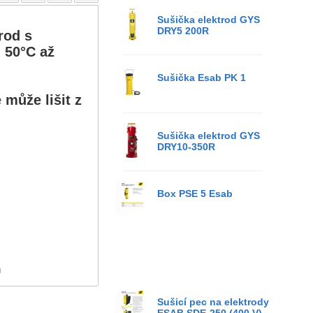
Sušička elektrod GYS
DRY5 200R
rod s
u 50°C až
Sušička Esab PK 1
 může lišit z
Sušička elektrod GYS
DRY10-350R
Box PSE 5 Esab
)
Sušicí pec na elektrody