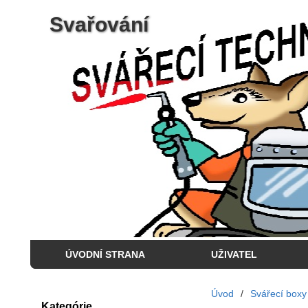
Svařování
ÚVODNÍ STRANA
UŽIVATEL
Úvod
/
Svářecí boxy 
Kategórie