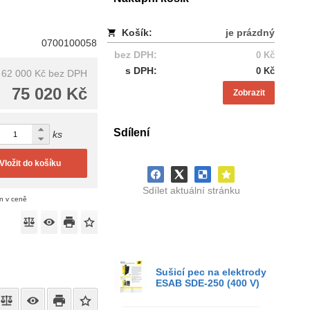
Košík:
je prázdný
0700100058
bez DPH:
0 Kč
s DPH:
0 Kč
62 000 Kč
bez DPH
75 020 Kč
Zobrazit
Sdílení
ks
Vložit do košíku
Sdílet aktuální stránku
án v ceně
Sušicí pec na elektrody
ESAB SDE-250 (400 V)