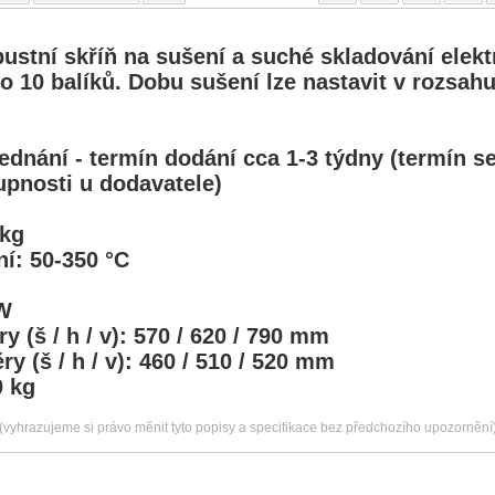
bustní skříň na sušení a suché skladování elekt
o 10 balíků. Dobu sušení lze nastavit v rozsah
dnání - termín dodání cca 1-3 týdny (termín se
pnosti u dodavatele)
 kg
ní: 50-350 °C
kW
y (š / h / v): 570 / 620 / 790 mm
ry (š / h / v): 460 / 510 / 520 mm
0 kg
(vyhrazujeme si právo měnit tyto popisy a specifikace bez předchozího upozornění