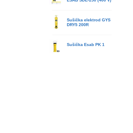
ESAB SDE-250 (400 V)
Sušička elektrod GYS
DRY5 200R
Sušička Esab PK 1