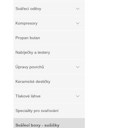
Svářecí oděvy
Kompresory
Propan butan
Nabíječky a testery
Úpravy povrchů
Keramické destičky
Tlakové láhve
Speciality pro svařování
Svářecí boxy - sušičky