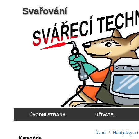
Svařování
ÚVODNÍ STRANA
UŽIVATEL
Úvod
/
Nabíječky a t
Kategórie