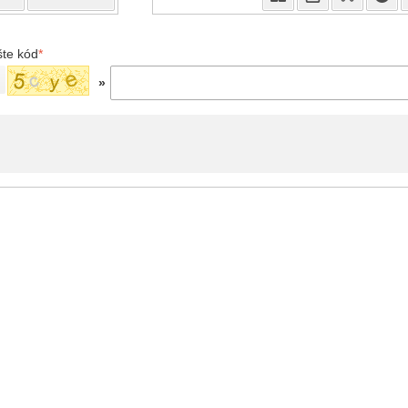
šte kód
*
»