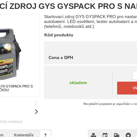
CÍ ZDROJ GYS GYSPACK PRO S N
Startovací zdroj GYS GYSPACK PRO pro nastart
autobaterií. LED osvětlení, tester autobaterií a 
(telefonů, notebooků atd.)
Kód produktu
Cena s DPH
skladem
GYS GYSPACK PRO S
Vl
EČKOU
Recyklační poplatek je započítán v c
ačního charakteru)
en
Komentáře
?