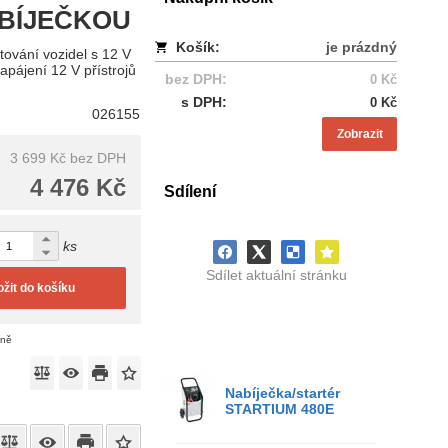
ABÍJEČKOU
Košík:
je prázdný
ování vozidel s 12 V
napájení 12 V přístrojů
bez DPH:
0 Kč
s DPH:
0 Kč
026155
Zobrazit
3 699 Kč
bez DPH
4 476 Kč
Sdílení
ks
Sdílet aktuální stránku
ožit do košíku
eně
Nabíječka/startér
STARTIUM 480E