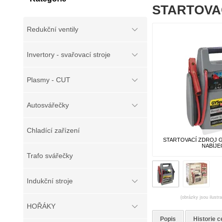
STARTOVA
Redukční ventily
Invertory - svařovací stroje
Plasmy - CUT
Autosvářečky
Chladící zařízení
STARTOVACÍ ZDROJ 
NABÍJ
Trafo svářečky
Indukční stroje
(obrázky jsou ilustr
HOŘÁKY
Popis
Historie c