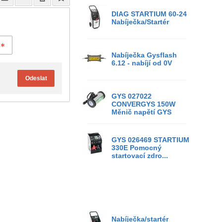
DIAG STARTIUM 60-24
Nabíječka/Startér
Nabíječka Gysflash
6.12 - nabíjí od 0V
Odeslat
GYS 027022
CONVERGYS 150W
Měnič napětí GYS
GYS 026469 STARTIUM
330E Pomocný
startovací zdro...
Nabíječka/startér