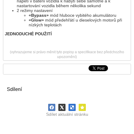
napětí v baterii vozidla k nabytí sebe samotné a k
nastartování vozidla během několika sekund
2 režimy nastavení
«Bypass»
mód hluboce vybitého akumulátoru
«Glow»
mód předehřátí u dieselových motorů při
nízkých teplotách
JEDNODUCHÉ POUŽITÍ
(vyhrazujeme si právo měnit tyto popisy a specifikace bez předchozího
upozornění)
Sdílení
Sdílet aktuální stránku