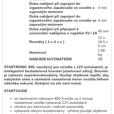
Doba nabíjení při zapojení do
cigaretového zapalovače ve vozidle s
4 min
vypnutým motorem
Doba nabíjení při zapojení do
cigaretového zapalovače ve vozidle se
4 min
zapnutým motorem
Doba nabíjení při připojení k
40 min
univerzální nabíječce s napětím 5V / 2A
22 x
Rozměry ( š x d x v )
18,5 x
5 cm
1,86
Hmotnost
kg
NABÍJENÍ AUTOBATERIE
NE
STARTRONIC 800, navržený pro vozidla s 12V autobaterií, je
inteligentní bezbateriová booster (startovací zdroj). Booster
je vybaven superkondenzátory. Využije zbytkové napětí, aby
nabylsám sebe a následně nastartoval motor vozidla během
několika sekund. Dobíjení na síti není nutné.
STARTOVÁNÍ
se startovacím výkonem 800 A může za 2 minuty
nastartovat vozidla vybavená 12V autobaterií
vhodné pro benzínové i naftové automobily
vybavené silnými kondenzátory - přístroj použije zbytkové