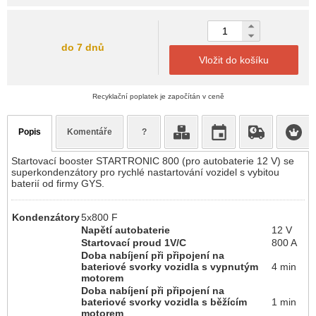
do 7 dnů
Vložit do košíku
Recyklační poplatek je započítán v ceně
Popis
Komentáře
?
Startovací booster STARTRONIC 800 (pro autobaterie 12 V) se
superkondenzátory pro rychlé nastartování vozidel s vybitou
baterií od firmy GYS.
Kondenzátory
5x800 F
Napětí autobaterie
12 V
Startovací proud 1V/C
800 A
Doba nabíjení při připojení na
bateriové svorky vozidla s vypnutým
4 min
motorem
Doba nabíjení při připojení na
bateriové svorky vozidla s běžícím
1 min
motorem