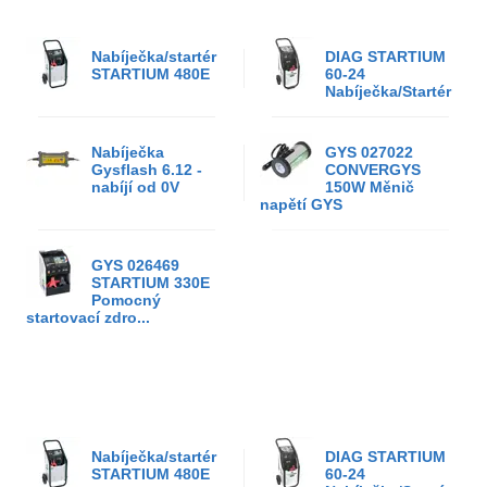
Nabíječka/startér
DIAG STARTIUM
STARTIUM 480E
60-24
Nabíječka/Startér
Nabíječka
GYS 027022
Gysflash 6.12 -
CONVERGYS
nabíjí od 0V
150W Měnič
napětí GYS
GYS 026469
STARTIUM 330E
Pomocný
startovací zdro...
Nabíječka/startér
DIAG STARTIUM
STARTIUM 480E
60-24