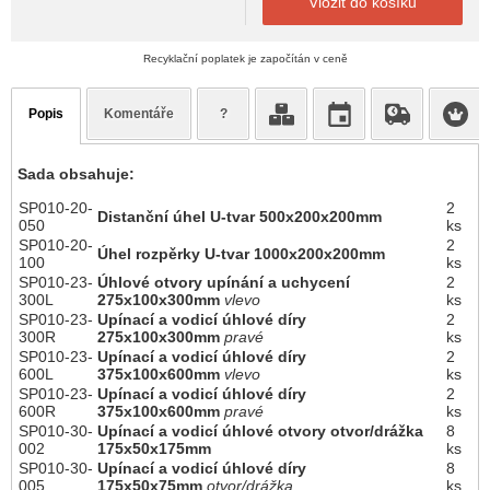
Vložit do košíku
Recyklační poplatek je započítán v ceně
Popis
Komentáře
?
Sada obsahuje:
SP010-20-
2
Distanční úhel U-tvar 500x200x200mm
050
ks
SP010-20-
2
Úhel rozpěrky U-tvar 1000x200x200mm
100
ks
SP010-23-
Úhlové otvory upínání a uchycení
2
300L
275x100x300mm
vlevo
ks
SP010-23-
Upínací a vodicí úhlové díry
2
300R
275x100x300mm
pravé
ks
SP010-23-
Upínací a vodicí úhlové díry
2
600L
375x100x600mm
vlevo
ks
SP010-23-
Upínací a vodicí úhlové díry
2
600R
375x100x600mm
pravé
ks
SP010-30-
Upínací a vodicí úhlové otvory otvor/drážka
8
002
175x50x175mm
ks
SP010-30-
Upínací a vodicí úhlové díry
8
005
175x50x75mm
otvor/drážka
ks