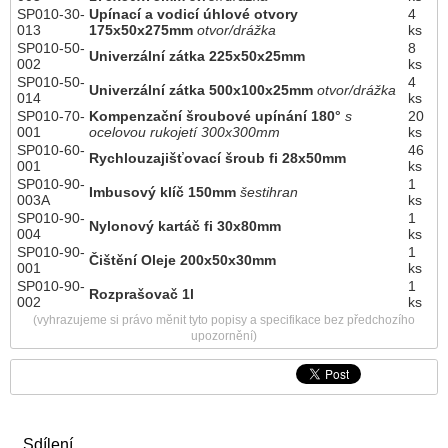
SP010-30-
Upínací a vodicí úhlové otvory
4
013
175x50x275mm
otvor/drážka
ks
SP010-50-
8
Univerzální zátka 225x50x25mm
002
ks
SP010-50-
4
Univerzální zátka 500x100x25mm
otvor/drážka
014
ks
SP010-70-
Kompenzační šroubové upínání 180°
s
20
001
ocelovou rukojetí 300x300mm
ks
SP010-60-
46
Rychlouzajišťovací šroub fi 28x50mm
001
ks
SP010-90-
1
Imbusový klíč 150mm
šestihran
003A
ks
SP010-90-
1
Nylonový kartáč fi 30x80mm
004
ks
SP010-90-
1
Čištění Oleje 200x50x30mm
001
ks
SP010-90-
1
Rozprašovač 1l
002
ks
(vyhrazujeme si právo měnit tyto popisy a specifikace bez předchozího
upozornění)
Sdílení