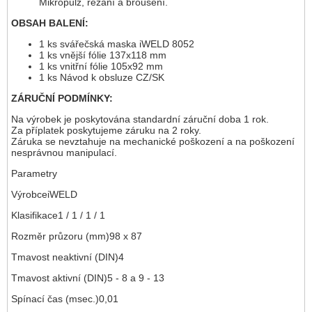
Mikropulz, řezání a broušení.
OBSAH BALENÍ:
1 ks svářečská maska iWELD 8052
1 ks vnější fólie 137x118 mm
1 ks vnitřní fólie 105x92 mm
1 ks Návod k obsluze CZ/SK
ZÁRUČNÍ PODMÍNKY:
Na výrobek je poskytována standardní záruční doba 1 rok.
Za příplatek poskytujeme záruku na 2 roky.
Záruka se nevztahuje na mechanické poškození a na poškození
nesprávnou manipulací.
Parametry
VýrobceiWELD
Klasifikace1 / 1 / 1 / 1
Rozměr průzoru (mm)98 x 87
Tmavost neaktivní (DIN)4
Tmavost aktivní (DIN)5 - 8 a 9 - 13
Spínací čas (msec.)0,01