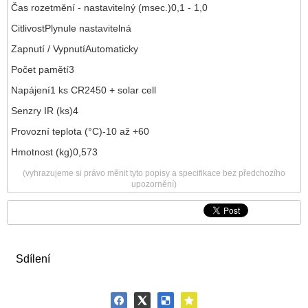
Čas rozetmění - nastavitelný (msec.)0,1 - 1,0
CitlivostPlynule nastavitelná
Zapnutí / VypnutíAutomaticky
Počet pamětí3
Napájení1 ks CR2450 + solar cell
Senzry IR (ks)4
Provozní teplota (°C)-10 až +60
Hmotnost (kg)0,573
(vyhrazujeme si právo měnit tyto popisy a specifikace bez předchozího
upozornění)
Sdílení