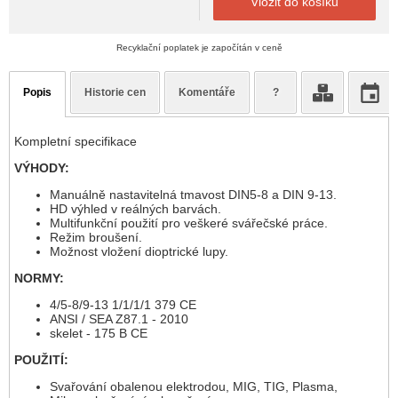
Vložit do košíku
Recyklační poplatek je započítán v ceně
Popis
Historie cen
Komentáře
?
Kompletní specifikace
VÝHODY:
Manuálně nastavitelná tmavost DIN5-8 a DIN 9-13.
HD výhled v reálných barvách.
Multifunkční použití pro veškeré svářečské práce.
Režim broušení.
Možnost vložení dioptrické lupy.
NORMY:
4/5-8/9-13 1/1/1/1 379 CE
ANSI / SEA Z87.1 - 2010
skelet - 175 B CE
POUŽITÍ:
Svařování obalenou elektrodou, MIG, TIG, Plasma,