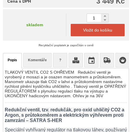
3 449 Kč
Cena s DPH
skladem
Vložit do košíku
Recyklační poplatek je započítán v ceně
Popis
Komentáře
?
TLAKOVÝ VENTIL CO2 S OHŘEVEM Redukční ventil je
vyrobený z mosazi a je osazen manometrem a průtokoměrem.
Manometr ukazuje tlak CO2 v lahvi a průtokoměrem nastavíme
rychlost plnění kysličníku uhličitého . Tlakový ventil je OPATŘENÝ
REGULÁTOREM s plynulou regulací tlaku na výstupu a
UKONČENÝ hadicovým nástavcem. Ohřev je na 36V
Redukční ventil, tzv. redukčák, pro oxid uhličitý CO2 a
Argon, s průtokoměrem a elektrickým výhřevem proti
zamrzání – SATRA S-HER
Speciální vyhřívaný regulátor na tlakovou láhev, používaný