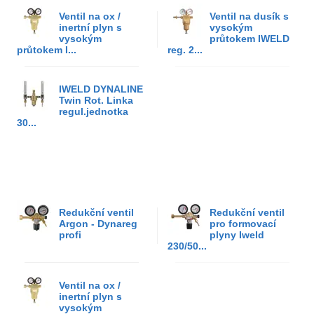
Ventil na ox /
Ventil na dusík s
inertní plyn s
vysokým
vysokým
průtokem IWELD
průtokem I...
reg. 2...
IWELD DYNALINE
Twin Rot. Linka
regul.jednotka
30...
Redukční ventil
Redukční ventil
Argon - Dynareg
pro formovací
profi
plyny Iweld
230/50...
Ventil na ox /
inertní plyn s
vysokým