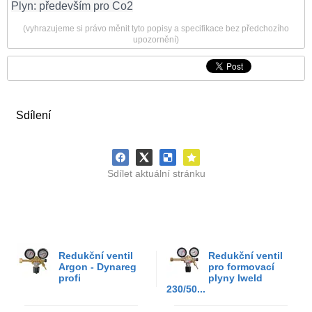
Plyn: především pro Co2
(vyhrazujeme si právo měnit tyto popisy a specifikace bez předchozího
upozornění)
Sdílení
Sdílet aktuální stránku
Redukční ventil
Redukční ventil
Argon - Dynareg
pro formovací
profi
plyny Iweld
230/50...