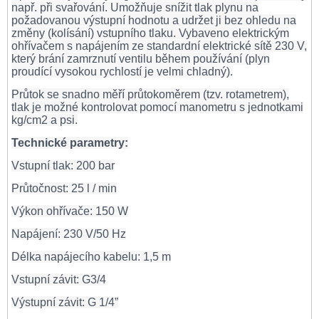
např. při svařování. Umožňuje snížit tlak plynu na
požadovanou výstupní hodnotu a udržet ji bez ohledu na
změny (kolísání) vstupního tlaku. Vybaveno elektrickým
ohřívačem s napájením ze standardní elektrické sítě 230 V,
který brání zamrznutí ventilu během používání (plyn
proudící vysokou rychlostí je velmi chladný).
Průtok se snadno měří průtokoměrem (tzv. rotametrem),
tlak je možné kontrolovat pomocí manometru s jednotkami
kg/cm2 a psi.
Technické parametry:
Vstupní tlak: 200 bar
Průtočnost: 25 l / min
Výkon ohřívače: 150 W
Napájení: 2
30 V/50 Hz
Délka napájecího kabelu: 1,5 m
Vstupní závit: G3/4
Výstupní závit: G 1/4”