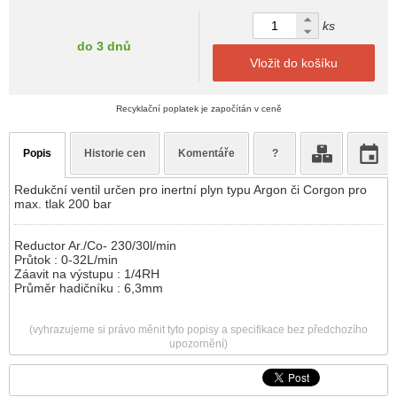
ks
do 3 dnů
Vložit do košíku
Recyklační poplatek je započítán v ceně
Popis
Historie cen
Komentáře
?
Redukční ventil určen pro inertní plyn typu Argon či Corgon pro
max. tlak 200 bar
Reductor Ar./Co- 230/30l/min
Průtok : 0-32L/min
Záavit na výstupu : 1/4RH
Průměr hadičníku : 6,3mm
(vyhrazujeme si právo měnit tyto popisy a specifikace bez předchozího
upozornění)