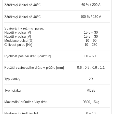
o
60 % / 200 A
Zátěžový činitel při 40
C
o
100 % / 160 A
Zátěžový činitel při 40
C
Svařování v režimu pulsu:
Napětí v pulsu [V]
15,5 – 30
Napětí v pulsu [V]
15,5 – 30
Modulace pulsu [%]
10 – 90
Citlivost pulsu [Hz]
10 – 250
Rychlost posuvu drátu [cal/min]
60 – 600
Použití svařovacího drátu v průěru [mm]
0,6 ; 0,8 ; 0,9 ; 1.1
Typ kladky
2R
Typ hořáku
MB25
Maximální průměr cívky drátu
D300, 15kg
Nastavení předfuku [s]
0 – 10