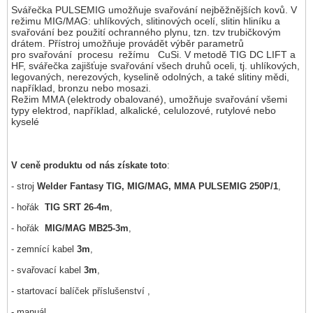
Svářečka PULSEMIG umožňuje svařování nejběžnějších kovů. V
režimu MIG/MAG: uhlíkových, slitinových ocelí, slitin hliníku a
svařování bez použití ochranného plynu, tzn. tzv trubičkovým
drátem. Přístroj umožňuje provádět výběr parametrů
pro svařování procesu režímu CuSi. V metodě TIG DC LIFT a
HF, svářečka zajišťuje svařování všech druhů oceli, tj. uhlíkových,
legovaných, nerezových, kyselině odolných, a také slitiny mědi,
například, bronzu nebo mosazi.
Režim MMA (elektrody obalované), umožňuje svařování všemi
typy elektrod, například, alkalické, celulozové, rutylové nebo
kyselé
V ceně produktu od nás získate toto
:
- stroj
Welder Fantasy TIG, MIG/MAG, MMA PULSEMIG 250P/1
,
- hořák
TIG SRT 26-4m
,
- hořák
MIG/MAG MB25-3m
,
- zemnící kabel
3m
,
- svařovací kabel
3m
,
- startovací balíček příslušenství ,
- manuál.