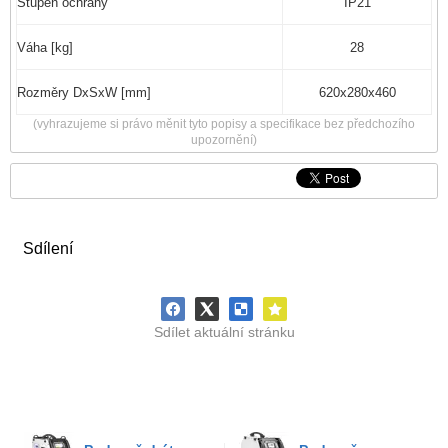
Stupeň ochrany
IP21
Váha [kg]
28
Rozměry DxSxW [mm]
620x280x460
(vyhrazujeme si právo měnit tyto popisy a specifikace bez předchozího
upozornění)
Sdílení
Sdílet aktuální stránku