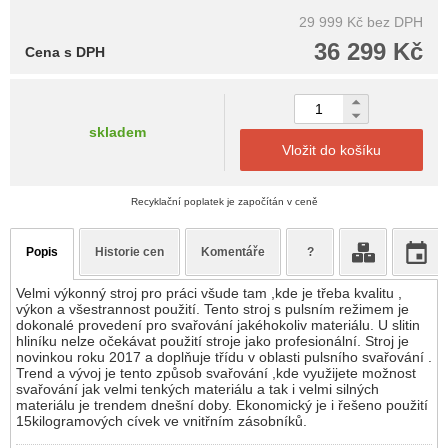
29 999 Kč
bez DPH
36 299 Kč
Cena s DPH
skladem
Vložit do košíku
Recyklační poplatek je započítán v ceně
Popis
Historie cen
Komentáře
?
Velmi výkonný stroj pro práci všude tam ,kde je třeba kvalitu ,
výkon a všestrannost použití. Tento stroj s pulsním režimem je
dokonalé provedení pro svařování jakéhokoliv materiálu. U slitin
hliníku nelze očekávat použití stroje jako profesionální. Stroj je
novinkou roku 2017 a doplňuje třídu v oblasti pulsního svařování .
Trend a vývoj je tento způsob svařování ,kde využijete možnost
svařování jak velmi tenkých materiálu a tak i velmi silných
materiálu je trendem dnešní doby. Ekonomický je i řešeno použití
15kilogramových cívek ve vnitřním zásobníků.