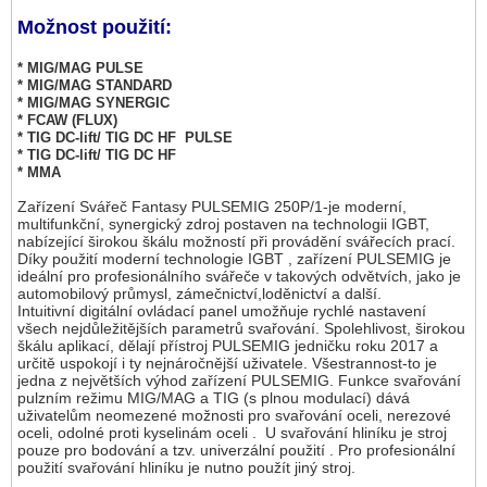
Možnost použití:
* MIG/MAG PULSE
* MIG/MAG STANDARD
* MIG/MAG SYNERGIC
* FCAW (FLUX)
* TIG DC-lift/ TIG DC HF PULSE
* TIG DC-lift/ TIG DC HF
* MMA
Zařízení Svářeč Fantasy PULSEMIG 250P/1-je moderní,
multifunkční, synergický zdroj postaven na technologii IGBT,
nabízející širokou škálu možností při provádění svářecích prací.
Díky použití moderní technologie IGBT , zařízení PULSEMIG je
ideální pro profesionálního svářeče v takových odvětvích, jako je
automobilový průmysl, zámečnictví,loděnictví a další.
Intuitivní digitální ovládací panel umožňuje rychlé nastavení
všech nejdůležitějších parametrů svařování. Spolehlivost, širokou
škálu aplikací, dělají přístroj PULSEMIG jedničku roku 2017 a
určitě uspokojí i ty nejnáročnější uživatele. Všestrannost-to je
jedna z největších výhod zařízení PULSEMIG. Funkce svařování
pulzním režimu MIG/MAG a TIG (s plnou modulací) dává
uživatelům neomezené možnosti pro svařování oceli, nerezové
oceli, odolné proti kyselinám oceli . U svařování hliníku je stroj
pouze pro bodování a tzv. univerzální použití . Pro profesionální
použití svařování hliníku je nutno použít jiný stroj.