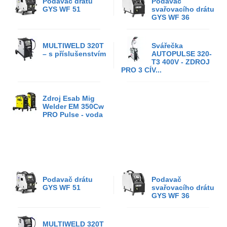
Podavač drátu
Podavač
GYS WF 51
svařovacího drátu
GYS WF 36
MULTIWELD 320T
Svářečka
– s příslušenstvím
AUTOPULSE 320-
T3 400V - ZDROJ
PRO 3 CÍV...
Zdroj Esab Mig
Welder EM 350Cw
PRO Pulse - voda
Podavač drátu
Podavač
GYS WF 51
svařovacího drátu
GYS WF 36
MULTIWELD 320T