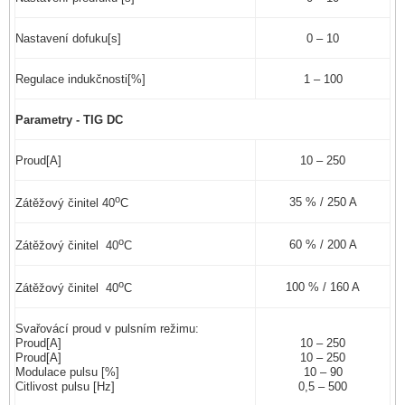
Nastavení dofuku[s]
0 – 10
Regulace indukčnosti[%]
1 – 100
Parametry - TIG DC
Proud[A]
10 – 250
o
35 % / 250 A
Zátěžový činitel 40
C
o
60 % / 200 A
Zátěžový činitel 40
C
o
100 % / 160 A
Zátěžový činitel 40
C
Svařovácí proud v pulsním režimu:
Proud[A]
10 – 250
Proud[A]
10 – 250
Modulace pulsu [%]
10 – 90
Citlivost pulsu [Hz]
0,5 – 500