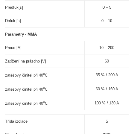
Předfuk[s]
0 – 5
Dofuk [s]
0 – 10
Parametry - MMA
Proud [A]
10 – 200
Zatížení na prázdno [V]
60
o
35 % / 200 A
zatěžový činitel při 40
C
o
60 % / 160 A
zatěžový činitel při 40
C
o
100 % / 130 A
zatěžový činitel při 40
C
Třída izolace
S