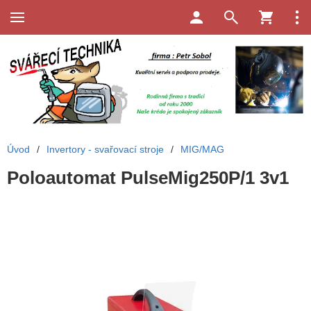
Úvod
/
Invertory - svařovací stroje
/
MIG/MAG
Poloautomat PulseMig250P/1 3v1