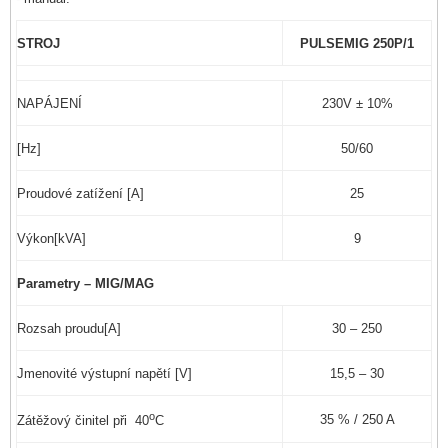
STROJ
PULSEMIG 250P/1
NAPÁJENÍ
230V ± 10%
[Hz]
50/60
Proudové zatížení [A]
25
Výkon[kVA]
9
Parametry – MIG/MAG
Rozsah proudu[A]
30 – 250
Jmenovité výstupní napětí [V]
15,5 – 30
o
35 % / 250 A
Zátěžový činitel při 40
C