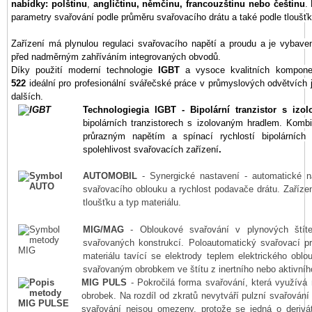
nabídky:
polštinu
,
angličtinu, němčinu, francouzštinu nebo češtinu
.
parametry svařování podle průměru svařovacího drátu a také podle tloušťk
Zařízení má plynulou regulaci svařovacího napětí a proudu a je vybaven
před nadměrným zahříváním integrovaných obvodů.
Díky použití moderní technologie
IGBT
a vysoce kvalitních komponen
522
ideální pro profesionální svářečské práce v průmyslových odvětvích
dalších.
Technologie
gia
IGBT
- Bipolární tranzistor s iz
bipolárních tranzistorech s izolovaným hradlem. Komb
průrazným napětím a spínací rychlostí bipolárních 
spolehlivost svařovacích zařízení
.
AUTOMOBIL
- Synergické nastavení - automatické na
svařovacího oblouku a rychlost podavače drátu. Zaříze
tloušťku a typ materiálu.
MIG/MAG
- Obloukové svařování v plynových štíte
svařovaných konstrukcí. Poloautomatický svařovací p
materiálu tavící se elektrody teplem elektrického ob
svařovaným obrobkem ve štítu z inertního nebo aktivníh
MIG PULS
- Pokročilá forma svařování, která využívá 
obrobek. Na rozdíl od zkratů nevytváří pulzní svařování
svařování nejsou omezeny, protože se jedná o derivát