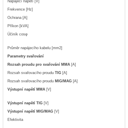
Napájecí napětí [V]
Frekvence [Hz]
Ochrana [A]
Příkon [kVA]
Účiník cosφ
Průměr napájecího kabelu [mm2]
Parametry svařování
Rozsah proudu pro svařování MMA
[A]
Rozsah svařovacího proudu
TIG
[A]
Rozsah svařovacího proudu
MIG/MAG
[A]
Výstupní napětí MMA
[V]
Výstupní napětí TIG
[V]
Výstupní napětí MIG/MAG
[V]
Efektivita