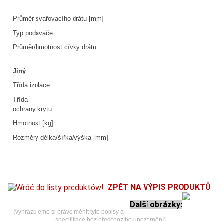
Průměr svařovacího drátu [mm]
Typ podavače
Průměr/hmotnost cívky drátu
Jiný
Třída izolace
Třída
ochrany krytu
Hmotnost [kg]
Rozměry délka/šířka/výška [mm]
ZPĚT NA VÝPIS PRODUKTŮ
Další obrázky:
(vyhrazujeme si právo měnit tyto popisy a
specifikace bez předchozího upozornění)