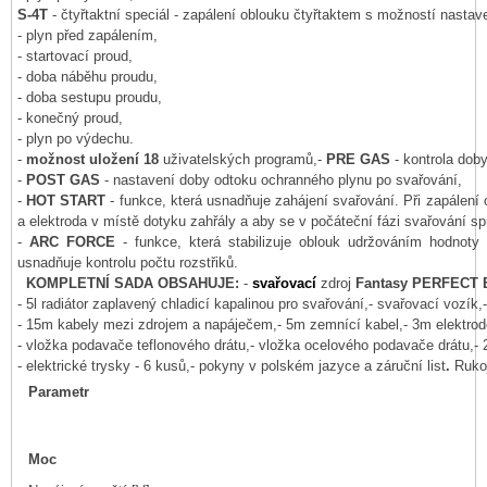
S-4T
- čtyřtaktní speciál - zapálení oblouku čtyřtaktem s možností nastav
- plyn před zapálením,
- startovací proud,
- doba náběhu proudu,
- doba sestupu proudu,
- konečný proud,
- plyn po výdechu.
-
možnost uložení 18
uživatelských programů,
-
PRE GAS
- kontrola dob
-
POST GAS
- nastavení doby odtoku ochranného plynu po svařování,
-
HOT START
- funkce, která usnadňuje zahájení svařování. Při zapálení
a elektroda v místě dotyku zahřály a aby se v počáteční fázi svařování sp
-
ARC FORCE
- funkce, která stabilizuje oblouk udržováním hodnot
usnadňuje kontrolu počtu rozstřiků.
KOMPLETNÍ SADA OBSAHUJE:
-
svařovací
zdroj
Fantasy PERFECT 
- 5l radiátor
zaplavený chladicí kapalinou pro svařování
,
- svařovací vozík,
- 15m kabely mezi zdrojem a napáječem,
- 5m zemnící kabel,
- 3m elektrod
- vložka podavače teflonového drátu,
- vložka ocelového podavače drátu,
- 
- elektrické trysky - 6 kusů,
- pokyny v polském jazyce a záruční list
.
Ruko
Parametr
Moc