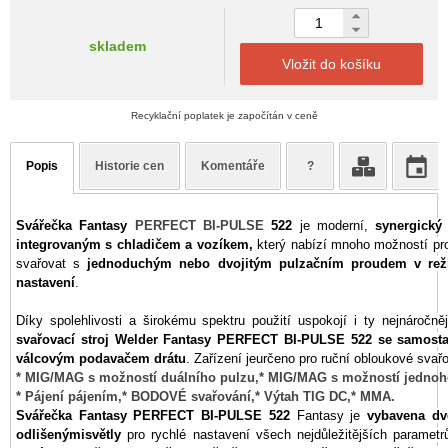
skladem
Vložit do košíku
Recyklační poplatek je započítán v ceně
Popis
Historie cen
Komentáře
?
Svářečka Fantasy
PERFECT BI-PULSE
522
je moderní,
synergický
integrovaným s chladičem a vozíkem,
který nabízí mnoho možností pro
svařovat s
jednoduchým nebo dvojitým pulzačním proudem v r
nastavení
.
Díky spolehlivosti a širokému spektru použití
uspokojí i ty nejnáročněj
svařovací stroj
Welder Fantasy
PERFECT BI-PULSE 522
se samost
válcovým podavačem drátu
. Zařízení je
určeno pro ruční obloukové svařo
* MIG/MAG s možností duálního pulzu,
* MIG/MAG s možností jednoh
* Pájení pájením,
* BODOVÉ svařování,
* Výtah TIG DC,
* MMA.
Svářečka Fantasy
PERFECT BI-PULSE
522
Fantasy je
vybavena d
odlišenými
světly
pro rychlé nastavení všech nejdůležitějších parametr