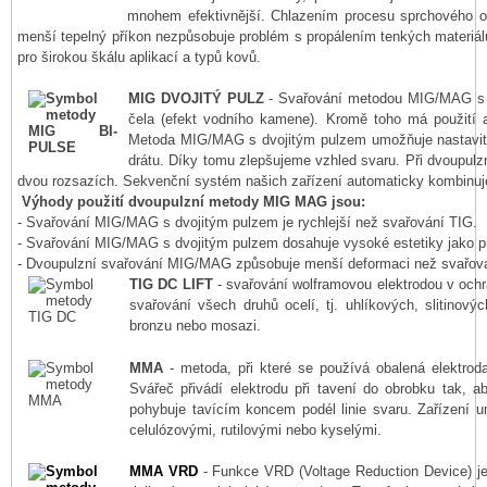
mnohem efektivnější. Chlazením procesu sprchového ob
menší tepelný příkon nezpůsobuje problém s propálením tenkých materiá
pro širokou škálu aplikací a typů kovů.
MIG DVOJITÝ PULZ
- Svařování metodou MIG/MAG s d
čela (efekt vodního kamene). Kromě toho má použití a
Metoda MIG/MAG s dvojitým pulzem umožňuje nastavit p
drátu. Díky tomu zlepšujeme vzhled svaru. Při dvoupu
dvou rozsazích. Sekvenční systém našich zařízení automaticky kombinuje
Výhody použití dvoupulzní metody MIG MAG jsou:
- Svařování MIG/MAG s dvojitým pulzem je rychlejší než svařování TIG.
- Svařování MIG/MAG s dvojitým pulzem dosahuje vysoké estetiky jako p
- Dvoupulzní svařování MIG/MAG způsobuje menší deformaci než svařov
TIG DC LIFT
- svařování wolframovou elektrodou v ochr
svařování všech druhů ocelí, tj. uhlíkových, slitinovýc
bronzu nebo mosazi.
MMA
- metoda, při které se používá obalená elektrod
Svářeč přivádí elektrodu při tavení do obrobku tak, 
pohybuje tavícím koncem podél linie svaru. Zařízení u
celulózovými, rutilovými nebo kyselými.
MMA VRD
- Funkce VRD (Voltage Reduction Device) j