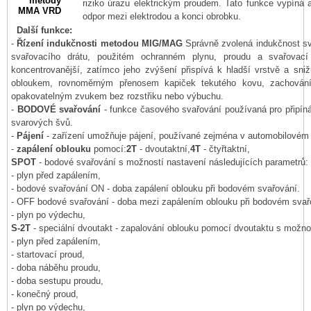
riziko úrazu elektrickým proudem. Tato funkce vypíná
odpor mezi elektrodou a konci obrobku.
Další funkce:
-
Řízení indukčnosti metodou MIG/MAG
Správně zvolená indukčnost sva
svařovacího drátu, použitém ochranném plynu, proudu a svařovací 
koncentrovanější, zatímco jeho zvýšení přispívá k hladší vrstvě a sniž
obloukem, rovnoměrným přenosem kapiček tekutého kovu, zachováním 
opakovatelným zvukem bez rozstřiku nebo výbuchu.
-
BODOVÉ svařování
- funkce časového svařování používaná pro připíná
svarových švů.
-
Pájení
- zařízení umožňuje pájení, používané zejména v automobilovém
-
zapálení oblouku
pomocí:
2T
- dvoutaktní,
4T
- čtyřtaktní,
SPOT
- bodové svařování s možností nastavení následujících parametrů:
- plyn před zapálením,
- bodové svařování ON - doba zapálení oblouku při bodovém svařování.
- OFF bodové svařování - doba mezi zapálením oblouku při bodovém svař
- plyn po výdechu,
S-2T
- speciální dvoutakt - zapalování oblouku pomocí dvoutaktu s možnos
- plyn před zapálením,
- startovací proud,
- doba náběhu proudu,
- doba sestupu proudu,
- konečný proud,
- plyn po výdechu,