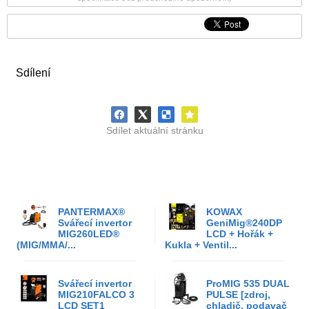
Sdílení
Sdílet aktuální stránku
PANTERMAX®
KOWAX
Svářecí invertor
GeniMig®240DP
MIG260LED®
LCD + Hořák +
(MIG/MMA/...
Kukla + Ventil...
Svářecí invertor
ProMIG 535 DUAL
MIG210FALCO 3
PULSE [zdroj,
LCD SET1
chladič, podavač