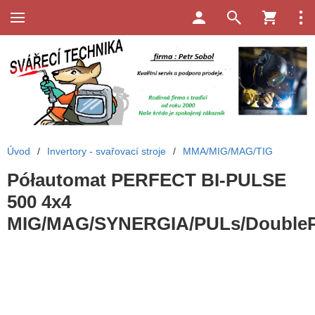
Úvod
/
Invertory - svařovací stroje
/
MMA/MIG/MAG/TIG
Półautomat PERFECT BI-PULSE
500 4x4
MIG/MAG/SYNERGIA/PULs/DoubleP