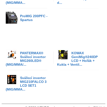
(MIG/MMA...
d...
ProMIG 200PFC -
Spartus
PANTERMAX®
KOWAX
Svářecí invertor
GeniMig®240DP
MIG260LED®
LCD + Hořák +
(MIG/MMA/...
Kukla + Ventil...
Svářecí invertor
MIG210FALCO 3
LCD SET1
(MIG/MMA...