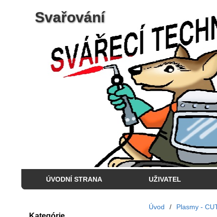
Svařování
ÚVODNÍ STRANA
UŽIVATEL
Úvod
/
Plasmy - CU
Kategórie