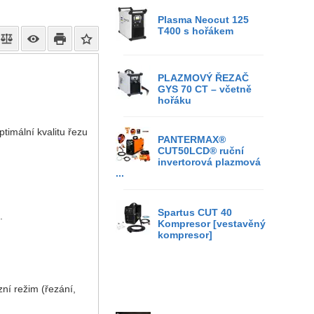
Plasma Neocut 125
T400 s hořákem
PLAZMOVÝ ŘEZAČ
GYS 70 CT – včetně
hořáku
timální kvalitu řezu
PANTERMAX®
CUT50LCD® ruční
invertorová plazmová
...
Spartus CUT 40
.
Kompresor [vestavěný
kompresor]
ní režim (řezání,