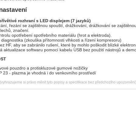
nastavení
přívětivé rozhraní s LED displejem (7 jazyků)
ání, řezání se zajištěnou spouští, drážkování, drážkování se zajištěnou
lechů, značení.
trolu opotřebení spotřebního materiálu (hrot a elektroda).
diagnostika (zkouška přítomnosti vlhkosti a řízení kompresoru)
z HF, aby se zabránilo rušení, které by mohlo poškodit blízké elektron
 aktualizace softwaru pomocí kabelu USB bez použití nástrojů a dem
OST
vové pouzdro a protiskluzové gumové nožičky
IP 23 - plazma je vhodná i do venkovního prostředí
(vyhrazujeme si právo měnit tyto popisy a specifikace bez předchozího upozornění