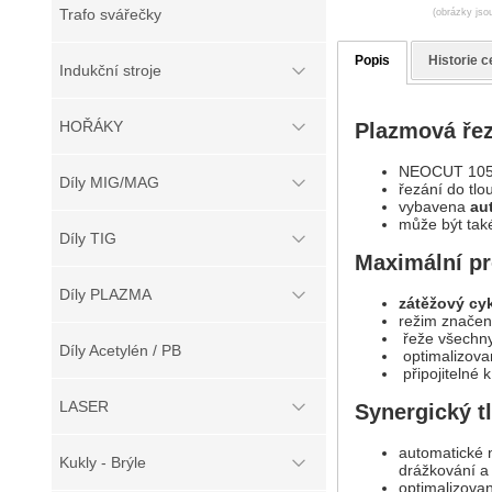
Trafo svářečky
(obrázky jsou
Popis
Historie c
Indukční stroje
HOŘÁKY
Plazmová ř
NEOCUT 105 
Díly MIG/MAG
řezání do tlo
vybavena
au
může být také
Díly TIG
Maximální pr
Díly PLAZMA
zátěžový cyk
režim značení,
řeže všechny
Díly Acetylén / PB
optimalizova
připojitelné
LASER
Synergický t
automatické 
Kukly - Brýle
drážkování a
optimalizovan