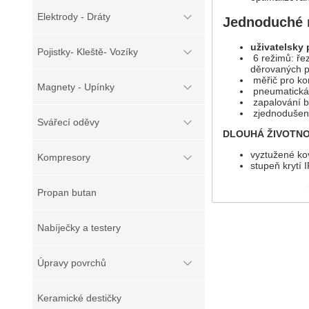
Elektrody - Dráty
Jednoduché 
uživatelsky 
Pojistky- Kleště- Vozíky
6 režimů: řez
děrovaných p
měřič pro kon
Magnety - Upínky
pneumatická 
zapalování be
zjednodušená
Svářecí oděvy
DLOUHÁ ŽIVOTN
vyztužené ko
Kompresory
stupeň krytí 
Propan butan
Nabíječky a testery
Úpravy povrchů
Keramické destičky