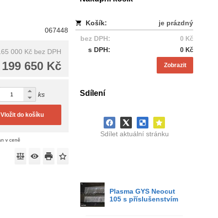
Košík:
je prázdný
067448
bez DPH:
0 Kč
s DPH:
0 Kč
165 000 Kč
bez DPH
199 650 Kč
Zobrazit
Sdílení
ks
Vložit do košíku
Sdílet aktuální stránku
án v ceně
Plasma GYS Neocut
105 s příslušenstvím