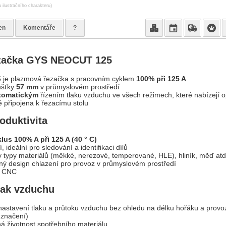
 ilustračního charakteru)
en
Komentáře
?
ezačka GYS NEOCUT 125
je plazmová řezačka s pracovním cyklem
100% při 125 A
ušťky
57 mm
v průmyslovém prostředí
tomatickým
řízením tlaku vzduchu ve všech režimech, které nabízejí op
 připojena k řezacímu stolu
oduktivita
lus 100% A při 125 A (40 ° C)
 ideální pro sledování a identifikaci dílů
 typy materiálů (měkké, nerezové, temperované, HLE), hliník, měď atd
ný design chlazení pro provoz v průmyslovém prostředí
 k CNC
lak vzduchu
nastavení tlaku a průtoku vzduchu bez ohledu na délku hořáku a provoz
 značení)
á životnost spotřebního materiálu