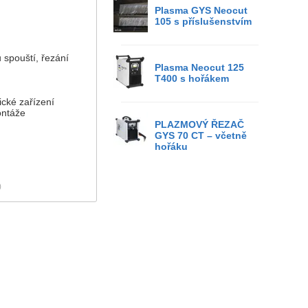
Plasma GYS Neocut
105 s příslušenstvím
 spouští, řezání
Plasma Neocut 125
T400 s hořákem
ické zařízení
ontáže
PLAZMOVÝ ŘEZAČ
GYS 70 CT – včetně
hořáku
)