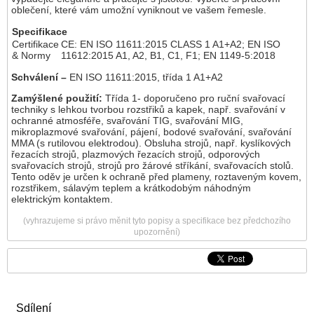
oblečení, které vám umožní vyniknout ve vašem řemesle.
Specifikace
Certifikace
CE: EN ISO 11611:2015 CLASS 1 A1+A2; EN ISO
& Normy
11612:2015 A1, A2, B1, C1, F1; EN 1149-5:2018
Schválení –
EN ISO 11611:2015, třída 1 A1+A2
Zamýšlené použití:
Třída 1- doporučeno pro ruční svařovací
techniky s lehkou tvorbou rozstřiků a kapek, např. svařování v
ochranné atmosféře, svařování TIG, svařování MIG,
mikroplazmové svařování, pájení, bodové svařování, svařování
MMA (s rutilovou elektrodou). Obsluha strojů, např. kyslíkových
řezacích strojů, plazmových řezacích strojů, odporových
svařovacích strojů, strojů pro žárové stříkání, svařovacích stolů.
Tento oděv je určen k ochraně před plameny, roztaveným kovem,
rozstřikem, sálavým teplem a krátkodobým náhodným
elektrickým kontaktem.
(vyhrazujeme si právo měnit tyto popisy a specifikace bez předchozího
upozornění)
Sdílení