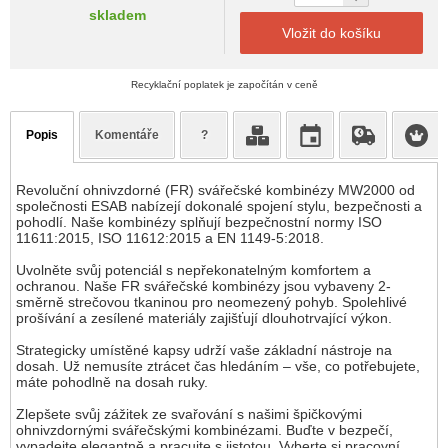
skladem
Vložit do košíku
Recyklační poplatek je započítán v ceně
Popis
Komentáře
?
Revoluční ohnivzdorné (FR) svářečské kombinézy MW2000 od
společnosti ESAB nabízejí dokonalé spojení stylu, bezpečnosti a
pohodlí. Naše kombinézy splňují bezpečnostní normy ISO
11611:2015, ISO 11612:2015 a EN 1149-5:2018.
Uvolněte svůj potenciál s nepřekonatelným komfortem a
ochranou. Naše FR svářečské kombinézy jsou vybaveny 2-
směrně strečovou tkaninou pro neomezený pohyb. Spolehlivé
prošívání a zesílené materiály zajišťují dlouhotrvající výkon.
Strategicky umístěné kapsy udrží vaše základní nástroje na
dosah. Už nemusíte ztrácet čas hledáním – vše, co potřebujete,
máte pohodlně na dosah ruky.
Zlepšete svůj zážitek ze svařování s našimi špičkovými
ohnivzdornými svářečskými kombinézami. Buďte v bezpečí,
vypadejte elegantně a pracujte s jistotou. Vyberte si pracovní