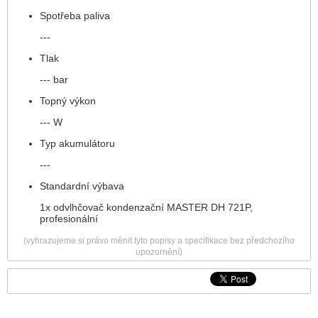
Spotřeba paliva
---
Tlak
--- bar
Topný výkon
--- W
Typ akumulátoru
---
Standardní výbava
1x odvlhčovač kondenzační MASTER DH 721P,
profesionální
(vyhrazujeme si právo měnit tyto popisy a specifikace bez předchozího
upozornění)