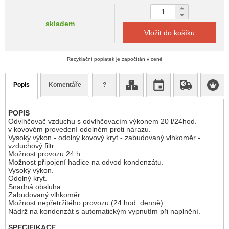
skladem
Vložit do košíku
Recyklační poplatek je započítán v ceně
Popis
Komentáře
?
POPIS
Odvlhčovač vzduchu s odvlhčovacím výkonem 20 l/24hod.
v kovovém provedení odolném proti nárazu.
Vysoký výkon - odolný kovový kryt - zabudovaný vlhkoměr -
vzduchový filtr.
Možnost provozu 24 h.
Možnost připojení hadice na odvod kondenzátu.
Vysoký výkon.
Odolný kryt.
Snadná obsluha.
Zabudovaný vlhkoměr.
Možnost nepřetržitého provozu (24 hod. denně).
Nádrž na kondenzát s automatickým vypnutím při naplnění.
SPECIFIKACE