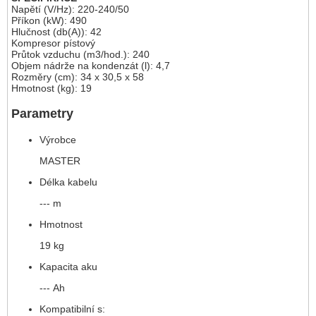
Napětí (V/Hz): 220-240/50
Příkon (kW): 490
Hlučnost (db(A)): 42
Kompresor pístový
Průtok vzduchu (m3/hod.): 240
Objem nádrže na kondenzát (l): 4,7
Rozměry (cm): 34 x 30,5 x 58
Hmotnost (kg): 19
Parametry
Výrobce
MASTER
Délka kabelu
--- m
Hmotnost
19 kg
Kapacita aku
--- Ah
Kompatibilní s: