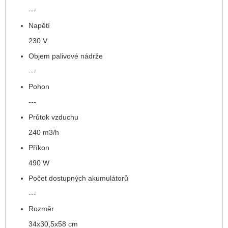
---
Napětí
230 V
Objem palivové nádrže
---
Pohon
---
Průtok vzduchu
240 m3/h
Příkon
490 W
Počet dostupných akumulátorů
---
Rozměr
34x30,5x58 cm