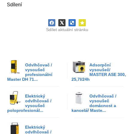
Sdílení
Sdílet aktuální stránku
Odvlhčovač /
Adsorpční
vysoušeč
vysoušeč/
profesionální
MASTER ASE 300,
Master DH 71...
25,7l/24h
Elektrický
Odvlhčovač /
odvlhčovač /
vysoušeč
vysoušeč
domácnost a
poloprofesionál...
kancelář Maste...
Elektrický
odvlhčovač /