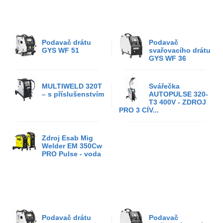
Podavač drátu
Podavač
GYS WF 51
svařovacího drátu
GYS WF 36
MULTIWELD 320T
Svářečka
– s příslušenstvím
AUTOPULSE 320-
T3 400V - ZDROJ
PRO 3 CÍV...
Zdroj Esab Mig
Welder EM 350Cw
PRO Pulse - voda
Podavač drátu
Podavač