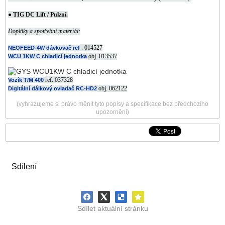
● TIG DC Lift / Pulzní.
Doplňky a spotřební materiál:
.
014527
NEOFEED-4W dávkovač ref
obj.
013537
WCU 1KW C chladicí jednotka
ref.
037328
Vozík T/M 400
obj.
062122
Digitální dálkový ovladač RC-HD2
(vyhrazujeme si právo měnit tyto popisy a specifikace bez předchozího
upozornění)
Sdílení
Sdílet aktuální stránku