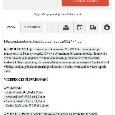
Vložit do košíku
Recyklační poplatek je započítán v ceně
Popis
Komentáře
?
https://planet.gys.fr/pdf/datasheet/cz/062474.pdf
NEOPULSE 320 C
je třífázový pulzní generátor MIG/MAG.
Synonymum pro
ultravýkon, má četné synergické křivky a výjimečnou dynamiku oblouku.
Intuitivní a
velmi funkční, jeho digitální rozhraní vám umožňuje snadno ovlivnit parametry
svařování.
Tento generátor, vybavený přesným podávacím systémem se 4 poháněnými
válečky, poskytuje bezkonkurenční produktivitu a kvalitu svařování na všech typech
slitin.
VÍCEPROCESNÍ SVAŘOVÁNÍ
● MIG/MAG:
- ocelový drát: Ø 0,6 až 1,2 mm
- nerezová ocel: Ø 0,8 až 1,2 mm
- hliníkový drát: Ø 0,8 až 1,2 mm
- CuSi a CuAl drát: Ø 0,8 až 1,2 mm
● MMA DC / Pulzní :
bazické, rutilové a celulózové elektrody (do Ø 5 mm).