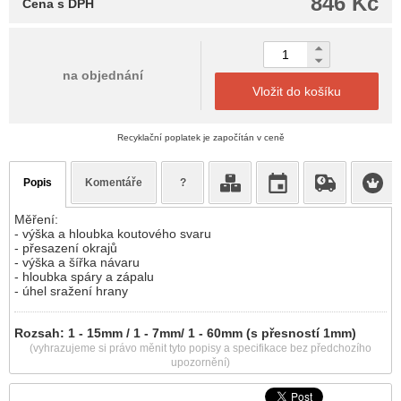
846 Kč
Cena s DPH
na objednání
Vložit do košíku
Recyklační poplatek je započítán v ceně
Popis
Komentáře
?
Měření:
- výška a hloubka koutového svaru
- přesazení okrajů
- výška a šířka návaru
- hloubka spáry a zápalu
- úhel sražení hrany
Rozsah: 1 - 15mm / 1 - 7mm/ 1 - 60mm (s přesností 1mm)
(vyhrazujeme si právo měnit tyto popisy a specifikace bez předchozího
upozornění)