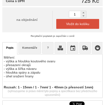
725 Kč
Cena s DPH
na objednání
Vložit do košíku
Recyklační poplatek je započítán v ceně
Popis
Komentáře
?
Měření:
- výška a hloubka koutového svaru
- přesazení okrajů
- výška a šířka návaru
- hloubka spáry a zápalu
- úhel sražení hrany
Rozsah: 1 - 15mm / 1 - 7mm/ 1 - 40mm (s přesností 1mm)
(vyhrazujeme si právo měnit tyto popisy a specifikace bez předchozího
upozornění)