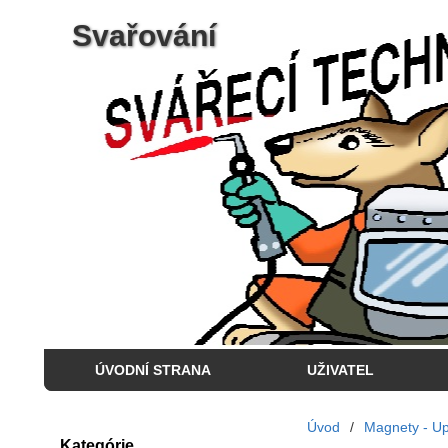
Svařování
ÚVODNÍ STRANA
UŽIVATEL
Úvod
/
Magnety - Up
Kategórie