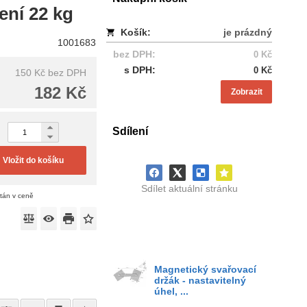
ení 22 kg
Košík:
je prázdný
1001683
bez DPH:
0 Kč
s DPH:
0 Kč
150 Kč
bez DPH
182 Kč
Zobrazit
Sdílení
Vložit do košíku
Sdílet aktuální stránku
ítán v ceně
Magnetický svařovací
držák - nastavitelný
úhel, ...