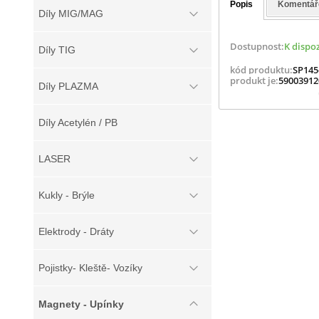
Popis
Komentář
Díly MIG/MAG
Dostupnost:
K dispoz
Díly TIG
kód produktu:
SP145
produkt je:
59003912
Díly PLAZMA
Díly Acetylén / PB
LASER
Kukly - Brýle
Elektrody - Dráty
Pojistky- Kleště- Vozíky
Magnety - Upínky