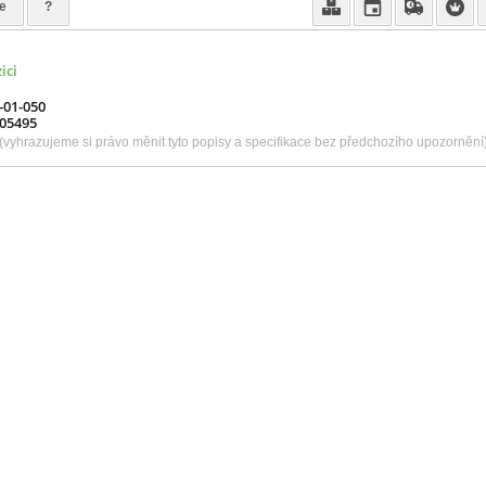
e
?
ici
-01-050
05495
(vyhrazujeme si právo měnit tyto popisy a specifikace bez předchozího upozornění