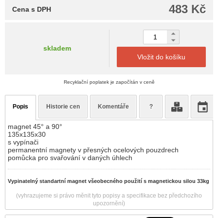
483 Kč
Cena s DPH
skladem
Vložit do košíku
Recyklační poplatek je započítán v ceně
Popis
Historie cen
Komentáře
?
magnet 45° a 90°
135x135x30
s vypínači
permanentní magnety v přesných ocelových pouzdrech
pomůcka pro svařování v daných úhlech
Vypinatelný standartní magnet všeobecného použití s magnetickou silou 33kg
(vyhrazujeme si právo měnit tyto popisy a specifikace bez předchozího
upozornění)