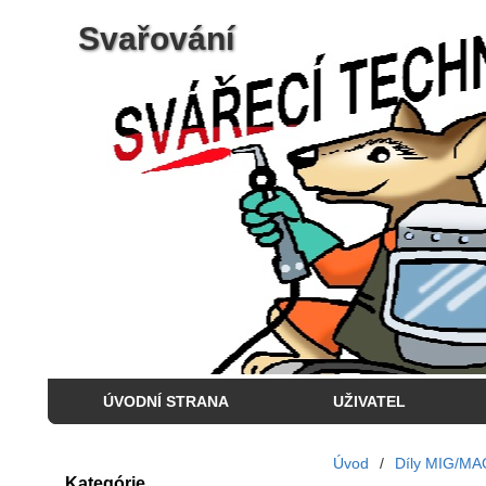
Svařování
ÚVODNÍ STRANA
UŽIVATEL
Úvod
/
Díly MIG/MA
Kategórie