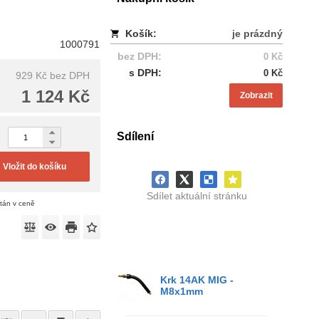
Košík:
je prázdný
1000791
bez DPH:
0 Kč
s DPH:
0 Kč
929 Kč
bez DPH
1 124 Kč
Zobrazit
Sdílení
Vložit do košíku
Sdílet aktuální stránku
ítán v ceně
Krk 14AK MIG -
M8x1mm