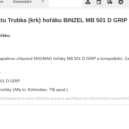
en
Komentáře
?
ktu
Trubka (krk) hořáku BINZEL MB 501 D GRIP 
ořáku.
 kapalinou chlazené MIG/MAG hořáky MB 501 D GRIP a kompatibilní. Za
y
01 D GRIP
hořáky (Alfa In, Kühtreiber, TBi apod.)
(vyhrazujeme si právo měnit tyto popisy a specifikace bez předchozího upozornění