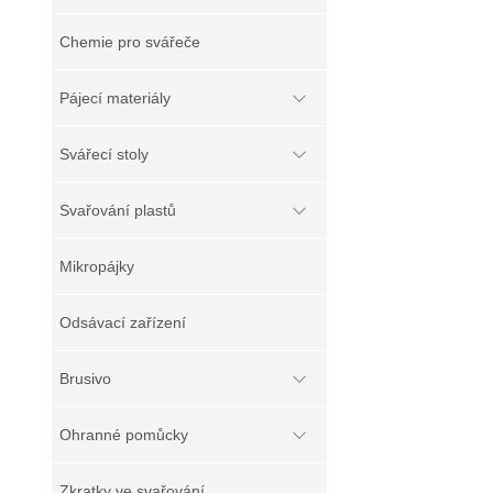
Chemie pro svářeče
Pájecí materiály
Svářecí stoly
Svařování plastů
Mikropájky
Odsávací zařízení
Brusivo
Ohranné pomůcky
Zkratky ve svařování