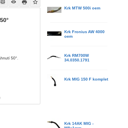
Krk MTW 500i oem
50°
Krk Fronius AW 4000
oem
Krk RM700W
hnutí 50°.
34.0350.1791
Krk MIG 150 F komplet
)
Krk 14AK MIG -