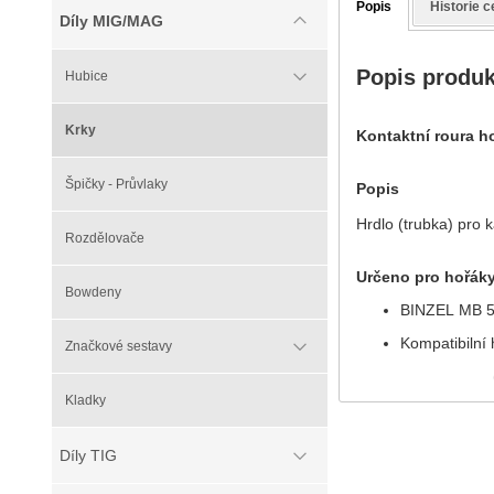
Popis
Historie c
Díly MIG/MAG
Popis produ
Hubice
Krky
Kontaktní roura h
Špičky - Průvlaky
Popis
Hrdlo (trubka) pro
Rozdělovače
Určeno pro hořák
Bowdeny
BINZEL MB 5
Kompatibilní 
Značkové sestavy
Kladky
Díly TIG