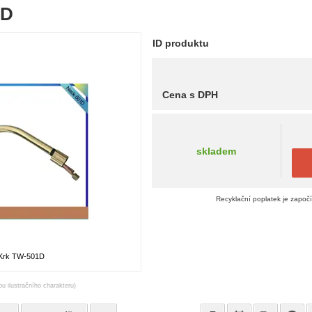
1D
ID produktu
Cena s DPH
skladem
Recyklační poplatek je započ
Krk TW-501D
ou ilustračního charakteru)