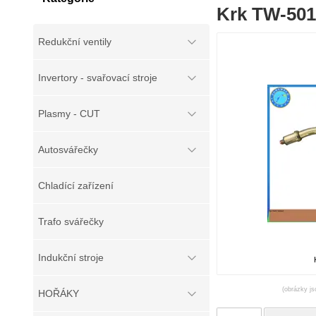
Krk TW-50
Redukční ventily
Invertory - svařovací stroje
Plasmy - CUT
Autosvářečky
Chladící zařízení
Trafo svářečky
Indukční stroje
(obrázky js
HOŘÁKY