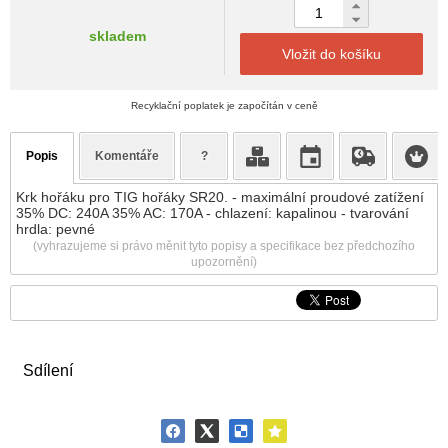
skladem
Vložit do košíku
Recyklační poplatek je započítán v ceně
Popis
Komentáře
?
Krk hořáku pro TIG hořáky SR20. - maximální proudové zatížení
35% DC: 240A 35% AC: 170A - chlazení: kapalinou - tvarování
hrdla: pevné
(vyhrazujeme si právo měnit tyto popisy a specifikace bez předchozího
upozornění)
Sdílení