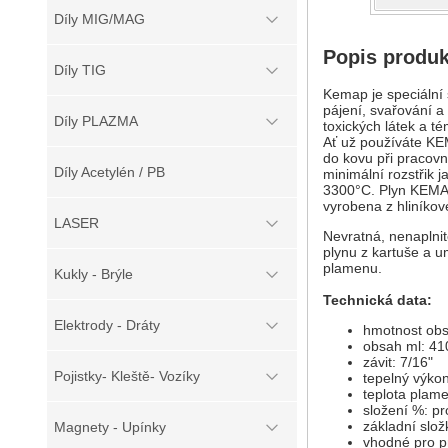
Díly MIG/MAG
Popis produ
Díly TIG
Kemap je speciální 
pájení, svařování a
Díly PLAZMA
toxických látek a t
Ať už používáte KE
do kovu při pracovn
Díly Acetylén / PB
minimální rozstřik 
3300°C. Plyn KEMAP
vyrobena z hliníkové
LASER
Nevratná, nenaplnit
plynu z kartuše a u
plamenu.
Kukly - Brýle
Technická data:
Elektrody - Dráty
hmotnost obs
obsah ml: 41
závit: 7/16"
Pojistky- Kleště- Vozíky
tepelný výkon
teplota plam
složení %: p
základní sl
Magnety - Upínky
vhodné pro pr