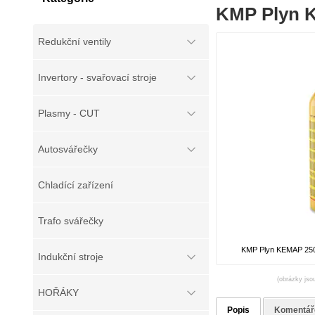
KMP Plyn K
Redukční ventily
Invertory - svařovací stroje
Plasmy - CUT
Autosvářečky
Chladící zařízení
Trafo svářečky
KMP Plyn KEMAP 250 g
Indukční stroje
(obrázky jsou
HOŘÁKY
Popis
Komentář