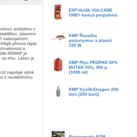
EXP Hořák VULCANE
ONE+ kartuš propylenu
pomocí acetylenu v
stabilitou, absence
KMP Řezačka
eň zabezpečení.
polystyrenu a plastů
hlejší přenos tepla
150 W
struskovost a
yslík-KEMAP je
na trhu. Láhev je
KMP Plyn PROPAN 30%
BUTAN 70%, 460 g
což reguluje výtok
(1000 ml)
zí k nestabilnímu
KMP Kyslík/Oxygen 200
litrů (200 barů)
Bernzomatic BZM