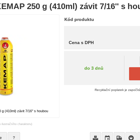
EMAP 250 g (410ml) závit 7/16'' s h
Kód produktu
Cena s DPH
do 3 dnů
Recyklační poplatek je započít
 (410ml) závit 7/16'' s houbou
 ilustračního charakteru)
e
?