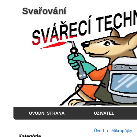
Svařování
ÚVODNÍ STRANA
UŽIVATEL
Úvod
/
Mikropájky
Kategórie