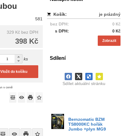
oubou
Košík:
je prázdný
581
bez DPH:
0 Kč
s DPH:
0 Kč
329 Kč
bez DPH
398 Kč
Zobrazit
Sdílení
ks
Vložit do košíku
Sdílet aktuální stránku
án v ceně
Bernzomatic BZM
TS8000KC hořák
Jumbo +plyn MG9