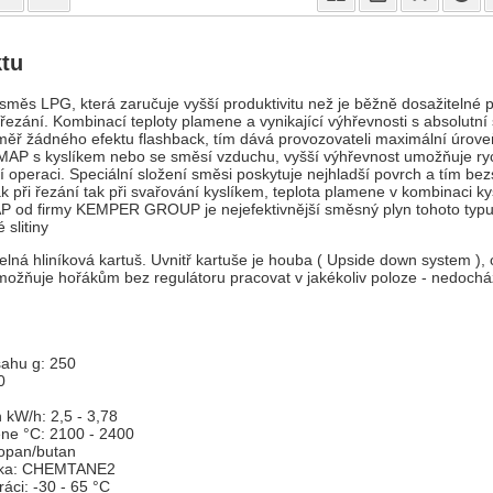
ktu
směs LPG, která zaručuje vyšší produktivitu než je běžně dosažitelné 
 řezání. Kombinací teploty plamene a vynikající výhřevnosti s absolutní 
éměř žádného efektu flashback, tím dává provozovateli maximální úrov
MAP s kyslíkem nebo se směsí vzduchu, vyšší výhřevnost umožňuje ryc
í operaci. Speciální složení směsi poskytuje nejhladší povrch a tím bez
jak při řezání tak při svařování kyslíkem, teplota plamene v kombinaci k
 od firmy KEMPER GROUP je nejefektivnější směsný plyn tohoto typu 
 slitiny
elná hliníková kartuš. Uvnitř kartuše je houba ( Upside down system ), 
možňuje hořákům bez regulátoru pracovat v jakékoliv poloze - nedochá
ahu g: 250
0
 kW/h: 2,5 - 3,78
ene °C: 2100 - 2400
ropan/butan
ožka: CHEMTANE2
áci: -30 - 65 °C