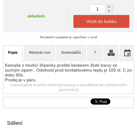
skladem
Vložit do košíku
Recyklační poplatek je započítán v ceně
Popis
Historie cen
Komentáře
?
Kamaše z hovězí štípenky prošité kevlarem žluté barvy se
suchým zipem . Odolnost proti kontaktovému teplu je 100 st. C po
dobu 60s.
Prodej je v páru.
(vyhrazujeme si právo měnit tyto popisy a specifikace bez předchozího
upozornění)
Sdílení