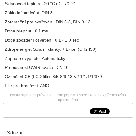
Skladovací teplota: -20 °C až +70 °C
Základní stmívání: DIN 3
Zatemnění pro svařování: DIN 5-8, DIN 9-13
Doba přepnutí: 0,1 ms
Doba zpoždění osvětlení: 0,1 - 1,0 sec
Zdroj energie: Solární články. + Li-ion (CR2450)
Zapnuto / vypnuto: Automaticky
Propustnost UV/IR světla: DIN 16
Označení CE (LCD filtr): 3/5-8/9-13 V2 1/1/1/1/379
Filtr pro broušení: ANO
(vyhrazujeme si právo měnit tyto popisy a specifikace bez předchozího
upozornění)
Sdílení