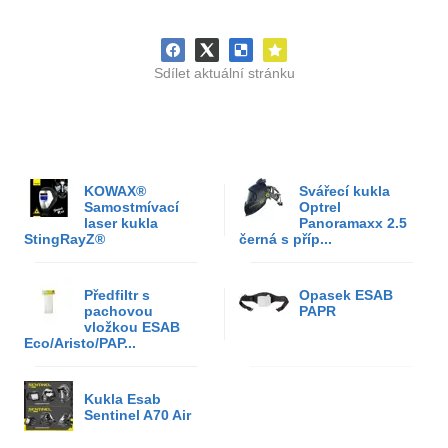
Sdílet aktuální stránku
KOWAX®
Svářecí kukla
Samostmívací
Optrel
laser kukla
Panoramaxx 2.5
StingRayZ®
černá s příp...
Předfiltr s
Opasek ESAB
pachovou
PAPR
vložkou ESAB
Eco/Aristo/PAP...
Kukla Esab
Sentinel A70 Air