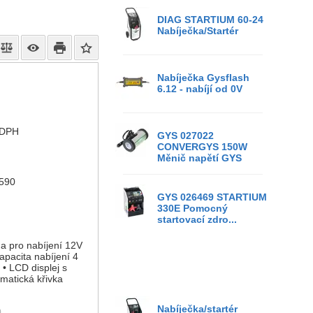
DIAG STARTIUM 60-24
Nabíječka/Startér
Nabíječka Gysflash
6.12 - nabíjí od 0V
 DPH
GYS 027022
CONVERGYS 150W
Měnič napětí GYS
590
GYS 026469 STARTIUM
330E Pomocný
startovací zdro...
 pro nabíjení 12V
apacita nabíjení 4
 • LCD displej s
matická křivka
Nabíječka/startér
)