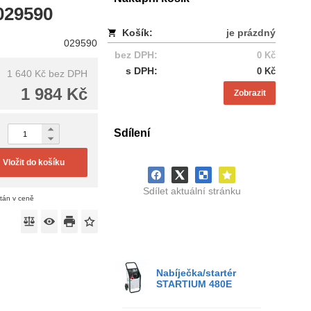
029590
Košík:
je prázdný
029590
bez DPH:
0 Kč
s DPH:
0 Kč
1 640 Kč
bez DPH
1 984 Kč
Zobrazit
Sdílení
Vložit do košíku
Sdílet aktuální stránku
ítán v ceně
Nabíječka/startér
STARTIUM 480E