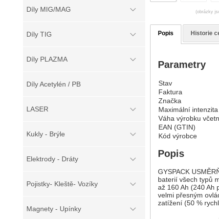
Díly MIG/MAG
(obrázky js
Popis
Historie c
Díly TIG
Díly PLAZMA
Parametry
Stav
Díly Acetylén / PB
Faktura
Značka
LASER
Maximální intenzit
Váha výrobku včetn
EAN (GTIN)
Kukly - Brýle
Kód výrobce
Popis
Elektrody - Dráty
GYSPACK USMĚRŇOVA
baterií všech typů 
Pojistky- Kleště- Vozíky
až 160 Ah (240 Ah př
velmi přesným ovlád
zatížení (50 % rychl
Magnety - Upínky