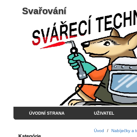
Svařování
ÚVODNÍ STRANA
UŽIVATEL
Úvod
/
Nabíječky a t
Kategórie