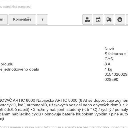
ou ilustračního charakteru)
en
Komentáře
?
Nové
S fakturou s
GYS
a proudu
8 A
ě jednotkového obalu
4 kg
3154020029
029590
Č ARTIC 8000 Nabíječka ARTIC 8000 (8 A) se doporučuje zejména
motocyklů, lodí, automobilů, užitkových vozidel nebo obytných domů. • k
i údržbě nabití) • 3 režimy nabíjení: studený (< 5 ° C) / rychlý / pomalý
áním nabíjecího cyklu • obnovuje baterie hlubokým vybitím • plně auto
eji
(vyhrazujeme si právo měnit tyto popisy a specifikace bez předchozího upozornění