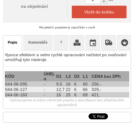
na objednání
Vložit do košíku
Recyklační poplatek je započítán v ceně
Popis
Komentáře
?
Vysoce efektivní a velmi rychlé opracování nečistot po svařování
umožňuji tyto nástroje.
ÚHEL
KÓD
D1
L2
D2
L1
CENA bez DPh
α
044-06-095
-
9,5
16
6
60
​256,-
044-06-127
-
12,7
22
6
66
​329,-
044-06-160
-
16
25
6
69
​421,
(vyhrazujeme si právo měnit tyto popisy a specifikace bez předchozího
upozornění)