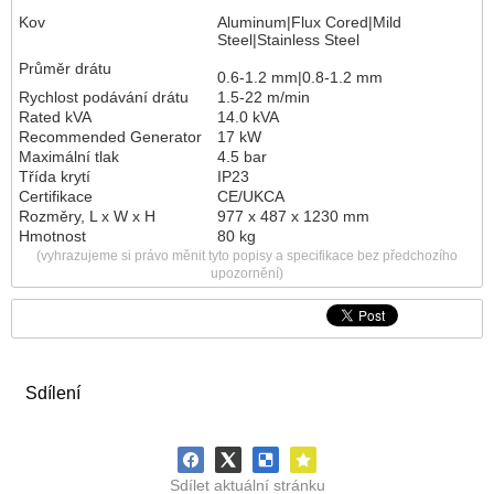
Kov
Aluminum|Flux Cored|Mild
Steel|Stainless Steel
Průměr drátu
0.6-1.2 mm|0.8-1.2 mm
Rychlost podávání drátu
1.5-22 m/min
Rated kVA
14.0 kVA
Recommended Generator
17 kW
Maximální tlak
4.5 bar
Třída krytí
IP23
Certifikace
CE/UKCA
Rozměry, L x W x H
977 x 487 x 1230 mm
Hmotnost
80 kg
(vyhrazujeme si právo měnit tyto popisy a specifikace bez předchozího
upozornění)
Sdílení
Sdílet aktuální stránku