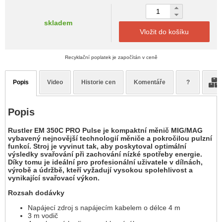
skladem
Vložit do košíku
Recyklační poplatek je započítán v ceně
Popis
Video
Historie cen
Komentáře
?
Popis
Rustler EM 350C PRO Pulse je kompaktní měnič MIG/MAG
vybavený nejnovější technologií měniče a pokročilou pulzní
funkcí. Stroj je vyvinut tak, aby poskytoval optimální
výsledky svařování při zachování nízké spotřeby energie.
Díky tomu je ideální pro profesionální uživatele v dílnách,
výrobě a údržbě, kteří vyžadují vysokou spolehlivost a
vynikající svařovací výkon.
Rozsah dodávky
Napájecí zdroj s napájecím kabelem o délce 4 m
3 m vodič