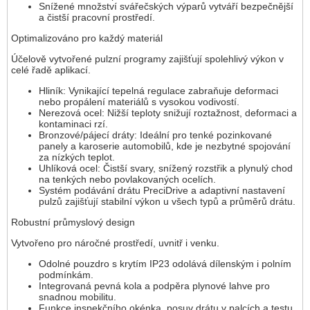
Snížené množství svářečských výparů vytváří bezpečnější
a čistší pracovní prostředí.
Optimalizováno pro každý materiál
Účelově vytvořené pulzní programy zajišťují spolehlivý výkon v
celé řadě aplikací.
Hliník: Vynikající tepelná regulace zabraňuje deformaci
nebo propálení materiálů s vysokou vodivostí.
Nerezová ocel: Nižší teploty snižují roztažnost, deformaci a
kontaminaci rzí.
Bronzové/pájecí dráty: Ideální pro tenké pozinkované
panely a karoserie automobilů, kde je nezbytné spojování
za nízkých teplot.
Uhlíková ocel: Čistší svary, snížený rozstřik a plynulý chod
na tenkých nebo povlakovaných ocelích.
Systém podávání drátu PreciDrive a adaptivní nastavení
pulzů zajišťují stabilní výkon u všech typů a průměrů drátu.
Robustní průmyslový design
Vytvořeno pro náročné prostředí, uvnitř i venku.
Odolné pouzdro s krytím IP23 odolává dílenským i polním
podmínkám.
Integrovaná pevná kola a podpěra plynové lahve pro
snadnou mobilitu.
Funkce inspekčního okénka, posuv drátu v palcích a testu