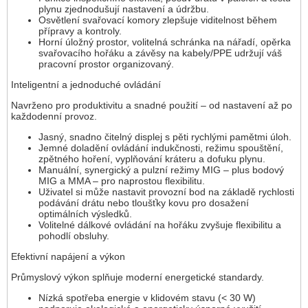
plynu zjednodušují nastavení a údržbu.
Osvětlení svařovací komory zlepšuje viditelnost během
přípravy a kontroly.
Horní úložný prostor, volitelná schránka na nářadí, opěrka
svařovacího hořáku a závěsy na kabely/PPE udržují váš
pracovní prostor organizovaný.
Inteligentní a jednoduché ovládání
Navrženo pro produktivitu a snadné použití – od nastavení až po
každodenní provoz.
Jasný, snadno čitelný displej s pěti rychlými pamětmi úloh.
Jemné doladění ovládání indukčnosti, režimu spouštění,
zpětného hoření, vyplňování kráteru a dofuku plynu.
Manuální, synergický a pulzní režimy MIG – plus bodový
MIG a MMA – pro naprostou flexibilitu.
Uživatel si může nastavit provozní bod na základě rychlosti
podávání drátu nebo tloušťky kovu pro dosažení
optimálních výsledků.
Volitelné dálkové ovládání na hořáku zvyšuje flexibilitu a
pohodlí obsluhy.
Efektivní napájení a výkon
Průmyslový výkon splňuje moderní energetické standardy.
Nízká spotřeba energie v klidovém stavu (< 30 W)