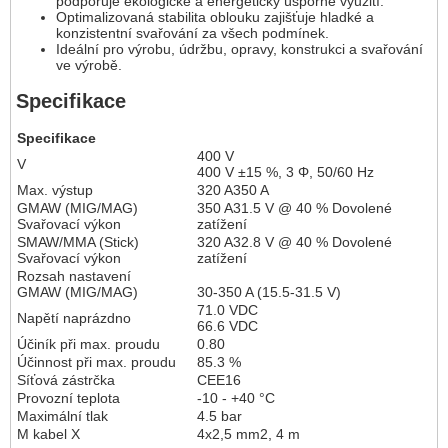
podporuje ekologické a energeticky úsporné využití.
Optimalizovaná stabilita oblouku zajišťuje hladké a
konzistentní svařování za všech podmínek.
Ideální pro výrobu, údržbu, opravy, konstrukci a svařování
ve výrobě.
Specifikace
Specifikace
400 V
V
400 V ±15 %, 3 Φ, 50/60 Hz
Max. výstup
320 A350 A
GMAW (MIG/MAG)
350 A31.5 V @ 40 % Dovolené
Svařovací výkon
zatížení
SMAW/MMA (Stick)
320 A32.8 V @ 40 % Dovolené
Svařovací výkon
zatížení
Rozsah nastavení
GMAW (MIG/MAG)
30-350 A (15.5-31.5 V)
71.0 VDC
Napětí naprázdno
66.6 VDC
Účiník při max. proudu
0.80
Účinnost při max. proudu
85.3 %
Síťová zástrčka
CEE16
Provozní teplota
-10 - +40 °C
Maximální tlak
4.5 bar
M kabel X
4x2,5 mm2, 4 m