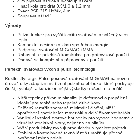
4 m plynová hadice s rychloupínákem
Hnací kola pro drát 0,9/1,0 a 1,2 mm
Exeor PSF 315 Hořák, 4 m
Souprava nářadí
Výhody
Pulzní funkce pro vyšší kvalitu svařování a snížený vnos
tepla
Kompaktní design s nízkou spotřebou energie
Podporuje svařování MIG/MAG i MMA
Robustní a spolehlivá konstrukce pro průmyslové použití
Dodává se kompletní a připravený k použití
Perfektní svařovací výkon s pulzní technologií
Rustler Synergic Pulse posouvá svařování MIG/MAG na novou
úroveň díky adaptivnímu řízení pulzního oblouku, které poskytuje
čistší, rychlejší a konzistentnější výsledky u všech materiálů.
Nižší tepelný příkon minimalizuje deformaci a propálení –
ideální pro tenké nebo tepelně citlivé kovy.
Snížený rozstřik znamená minimální čištění, nižší
opotřebení spotřebních materiálů a delší životnost hořáku.
Vynikající vzhled svarové housenky pro vysoce hodnotné a
vizuálně atraktivní svary, zejména na hliníku.
Vyšší produktivity zvyšují produktivitu a rychlost pojezdu.
Stabilní a kontrolovaná tavná lázeň umožňuje přesné
svařování mimo polohu.