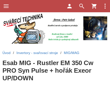
Úvod
/
Invertory - svařovací stroje
/
MIG/MAG
Esab MIG - Rustler EM 350 Cw
PRO Syn Pulse + hořák Exeor
UP/DOWN