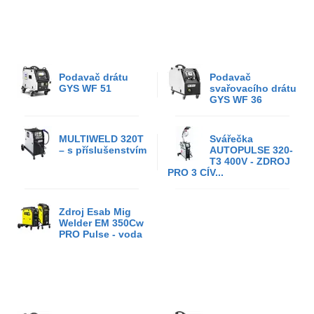
Podavač drátu
Podavač
GYS WF 51
svařovacího drátu
GYS WF 36
MULTIWELD 320T
Svářečka
– s příslušenstvím
AUTOPULSE 320-
T3 400V - ZDROJ
PRO 3 CÍV...
Zdroj Esab Mig
Welder EM 350Cw
PRO Pulse - voda