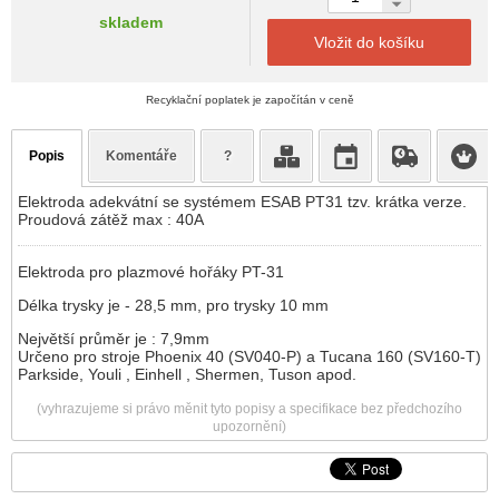
skladem
Vložit do košíku
Recyklační poplatek je započítán v ceně
Popis
Komentáře
?
Elektroda adekvátní se systémem ESAB PT31 tzv. krátka verze.
Proudová zátěž max : 40A
Elektroda pro plazmové hořáky PT-31
Délka trysky je - 28,5 mm, pro trysky 10 mm
Největší průměr je : 7,9mm
Určeno pro stroje Phoenix 40 (SV040-P) a Tucana 160 (SV160-T)
Parkside, Youli , Einhell , Shermen, Tuson apod.
(vyhrazujeme si právo měnit tyto popisy a specifikace bez předchozího
upozornění)