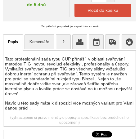
do 5 dnů
Vložit do košíku
Recyklační poplatek je započítán v ceně
Popis
Komentáře
?
Tato profesionální sada typu CUP přínáší v oblasti svařování
metodou TIG novou revoluci efektivity , profesionality a úspory.
Vynikající svařovací systém TIG pro všechny slitiny vyžadující
dobrou inertní ochranu při svařování. Tento systém je navržen
pro práci se standardními rukojetí typu Binzel . Nejen to ,že
maximálně dobře vidíte svar ,ale zároveň šetříte spotřebu
inertního plynu a kvalita práce se dostává na tu možnou nejvyšší
úroveň.
Navíc u této sady máte k dispozici více možných variant pro Vámi
danou práci .
(vyhrazujeme si právo měnit tyto popisy a specifikace bez předchozího
upozornění)