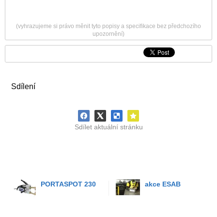
(vyhrazujeme si právo měnit tyto popisy a specifikace bez předchozího
upozornění)
Sdílení
Sdílet aktuální stránku
PORTASPOT 230
akce ESAB