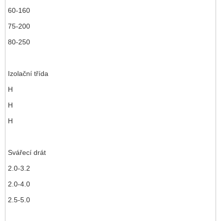
60-160
75-200
80-250
Izolační třída
H
H
H
Svářecí drát
2.0-3.2
2.0-4.0
2.5-5.0