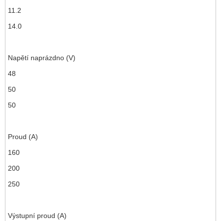
11.2
14.0
Napětí naprázdno (V)
48
50
50
Proud (A)
160
200
250
Výstupní proud (A)