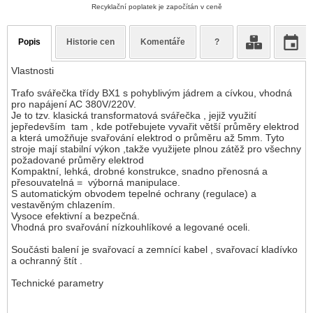
Recyklační poplatek je započítán v ceně
Popis
Historie cen
Komentáře
?
Vlastnosti
Trafo svářečka třídy BX1 s pohyblivým jádrem a cívkou, vhodná
pro napájení AC 380V/220V.
Je to tzv. klasická transformatová svářečka , jejiž využití
jepředevším tam , kde potřebujete vyvařit větší průměry elektrod
a která umožňuje svařování elektrod o průměru až 5mm. Tyto
stroje mají stabilní výkon ,takže využijete plnou zátěž pro všechny
požadované průměry elektrod
Kompaktní, lehká, drobné konstrukce, snadno přenosná a
přesouvatelná = výborná manipulace.
S automatickým obvodem tepelné ochrany (regulace) a
vestavěným chlazením.
Vysoce efektivní a bezpečná.
Vhodná pro svařování nízkouhlíkové a legované oceli.
Součásti balení je svařovací a zemnící kabel , svařovací kladívko
a ochranný štít .
Technické parametry