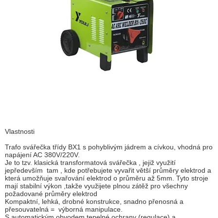
Vlastnosti
Trafo svářečka třídy BX1 s pohyblivým jádrem a cívkou, vhodná pro
napájení AC 380V/220V.
Je to tzv. klasická transformatová svářečka , jejiž využití
jepředevším tam , kde potřebujete vyvařit větší průměry elektrod a
která umožňuje svařování elektrod o průměru až 5mm. Tyto stroje
mají stabilní výkon ,takže využijete plnou zátěž pro všechny
požadované průměry elektrod
Kompaktní, lehká, drobné konstrukce, snadno přenosná a
přesouvatelná = výborná manipulace.
S automatickým obvodem tepelné ochrany (regulace) a