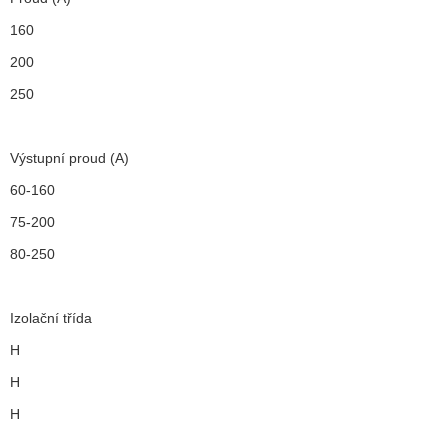
160
200
250
Výstupní proud (A)
60-160
75-200
80-250
Izolační třída
H
H
H