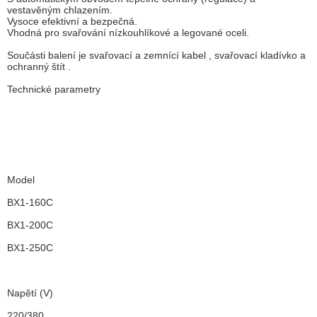
vestavěným chlazením.
Vysoce efektivní a bezpečná.
Vhodná pro svařování nízkouhlíkové a legované oceli.
Součásti balení je svařovací a zemnící kabel , svařovací kladívko a
ochranný štít .
Technické parametry
Model
BX1-160C
BX1-200C
BX1-250C
Napětí (V)
220/380