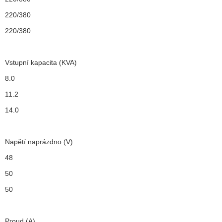
220/380
220/380
Vstupní kapacita (KVA)
8.0
11.2
14.0
Napětí naprázdno (V)
48
50
50
Proud (A)