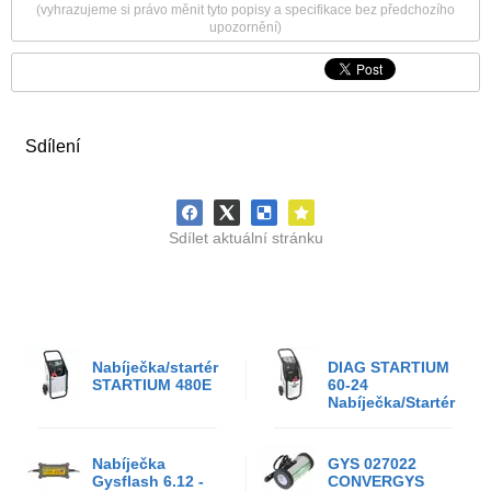
(vyhrazujeme si právo měnit tyto popisy a specifikace bez předchozího
upozornění)
Sdílení
Sdílet aktuální stránku
Nabíječka/startér
DIAG STARTIUM
STARTIUM 480E
60-24
Nabíječka/Startér
Nabíječka
GYS 027022
Gysflash 6.12 -
CONVERGYS