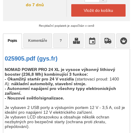
do 7 dnů
Vložit do košíku
Recyklační poplatek je započítán v ceně
Popis
Komentáře
?
025905.pdf (gys.fr)
NOMAD POWER PRO 24 XL je vysoce výkonný lithiový
booster (236,8 Wh) kombinující 3 funkce:
- Okamžitý startér pro 24 V vozidla
(startovací proud: 1400
A):
nákladní automobily, stavební stroje.
- Autonomní napájení pro všechny typy elektronických
zařízení.
- Nouzové světlo/signalizace.
Je vybaven 2 USB porty a výstupním portem 12 V - 3,5 A, což je
ideální pro napájení 12 V elektrického zařízení.
Je vybaven LCD obrazovkou a obsahuje několik ochran
nezbytných pro bezpečné starty (ochrana proti zkratu,
přepólování).